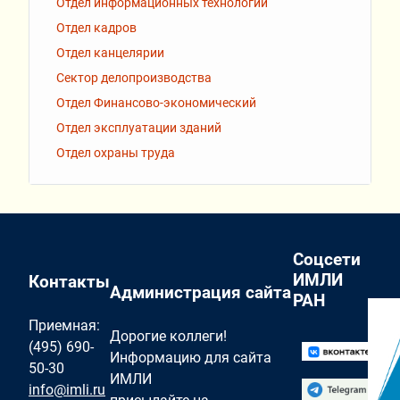
Отдел информационных технологий
Отдел кадров
Отдел канцелярии
Сектор делопроизводства
Отдел Финансово-экономический
Отдел эксплуатации зданий
Отдел охраны труда
Соцсети
ИМЛИ
Контакты
Администрация сайта
РАН
Приемная:
Дорогие коллеги!
(495) 690-
Информацию для сайта
50-30
ИМЛИ
info@imli.ru