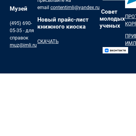
присылайте на
email
contentimli@yandex.ru
Музей
Совет
ПРО
молодых
Новый прайс-лист
(495) 690-
КОР
ученых
книжного киоска
05-35 - для
ПРИ
справок
СКАЧАТЬ
ИМЛ
muz@imli.ru