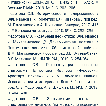
«Пушкинский Дом», 2018. Т. I, 432 с.; Т. II, 672 с. //
Вестник РФФИ. 2019. №. 3. С. 203–206
Федотова С.В. Историческое и надвременное у
Вяч. Иванова: к 150-летию Вяч. Иванова / под ред.
М. Плюхановой и А. Шишкина. Салерно, 2017. 416
с. // Вопросы литературы. 2018. № 4. С. 392–395
Федотова С.В. «Удельный вес» стиха: Вяч. Иванов
и Микеланджело // Динамическая поэтика /
Поэтическая динамика: Сборник статей к юбилею
Д.М. Магомедовой / сост. и ред В.Б. Зусева-Озкан,
В.Я. Малкина. М.: ИМЛИ РАН, 2019. С. 254-264
Федотова С.В. Реконструкция подтекста
эпиграммы Вячеслава Иванова «Чуковский,
Аристарх прилежный…» // Вячеслав Иванов.
Исследования и материалы. Вып. 3 / сост. и отв.
ред. С. В. Федотова, А. Б. Шишкин. М.: ИМЛИ, 2018.
C. 404–430
Федотова С.В. Эротические жесты в
эпистолярном дискурсе (на материале переписки