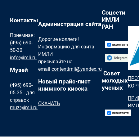
Соцсети
ИМЛИ
Контакты
Администрация сайта
РАН
Приемная:
Дорогие коллеги!
(495) 690-
Информацию для сайта
50-30
ИМЛИ
info@imli.ru
присылайте на
email
contentimli@yandex.ru
Музей
Совет
ПРО
молодых
Новый прайс-лист
(495) 690-
КОР
ученых
книжного киоска
05-35 - для
ПРИ
справок
СКАЧАТЬ
ИМЛ
muz@imli.ru