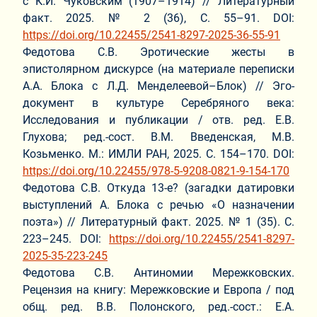
с К.И. Чуковским (1907–1914) // Литературный
факт. 2025. № 2 (36), С. 55–91. DOI:
https://doi.org/10.22455/2541-8297-2025-36-55-91
Федотова С.В. Эротические жесты в
эпистолярном дискурсе (на материале переписки
А.А. Блока с Л.Д. Менделеевой–Блок) // Эго-
документ в культуре Серебряного века:
Исследования и публикации / отв. ред. Е.В.
Глухова; ред.-сост. В.М. Введенская, М.В.
Козьменко. М.: ИМЛИ РАН, 2025. С. 154–170. DOI:
https://doi.org/10.22455/978-5-9208-0821-9-154-170
Федотова С.В. Откуда 13-е? (загадки датировки
выступлений А. Блока с речью «О назначении
поэта») // Литературный факт. 2025. № 1 (35). С.
223–245. DOI:
https://doi.org/10.22455/2541-8297-
2025-35-223-245
Федотова С.В. Антиномии Мережковских.
Рецензия на книгу: Мережковские и Европа / под
общ. ред. В.В. Полонского, ред.-сост.: Е.А.