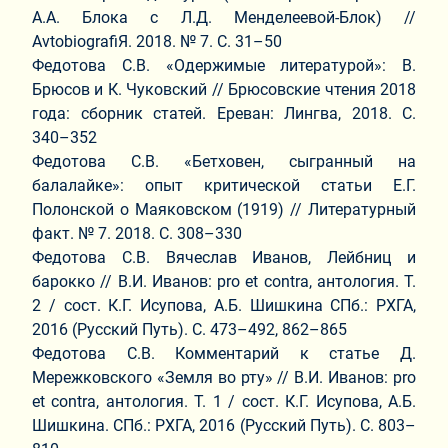
А.А. Блока с Л.Д. Менделеевой-Блок) //
AvtobiografiЯ. 2018. № 7. С. 31–50
Федотова С.В. «Одержимые литературой»: В.
Брюсов и К. Чуковский // Брюсовские чтения 2018
года: сборник статей. Ереван: Лингва, 2018. С.
340–352
Федотова С.В. «Бетховен, сыгранный на
балалайке»: опыт критической статьи Е.Г.
Полонской о Маяковском (1919) // Литературный
факт. № 7. 2018. С. 308–330
Федотова С.В. Вячеслав Иванов, Лейбниц и
барокко // В.И. Иванов: pro et contra, антология. Т.
2 / сост. К.Г. Исупова, А.Б. Шишкина СПб.: РХГА,
2016 (Русский Путь). С. 473–492, 862–865
Федотова С.В. Комментарий к статье Д.
Мережковского «Земля во рту» // В.И. Иванов: pro
et contra, антология. Т. 1 / сост. К.Г. Исупова, А.Б.
Шишкина. СПб.: РХГА, 2016 (Русский Путь). С. 803–