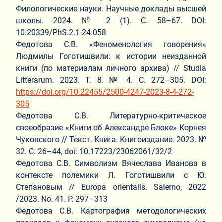
Филологические науки. Научные доклады высшей
школы. 2024. № 2 (1). С. 58–67. DOI:
10.20339/PhS.2.1-24.058
Федотова С.В. «Феноменология говорения»
Людмилы Гоготишвили: к истории неизданной
книги (по материалам личного архива) // Studia
Litterarum. 2023. Т. 8. № 4. С. 272–305. DOI:
https://doi.org/10.22455/2500-4247-2023-8-4-272-
305
Федотова С.В. Литературно-критическое
своеобразие «Книги об Александре Блоке» Корнея
Чуковского // Текст. Книга. Книгоиздание. 2023. №
32. С. 26–44, doi: 10.17223/23062061/32/2
Федотова С.В. Символизм Вячеслава Иванова в
контексте полемики Л. Гоготишвили с Ю.
Степановым // Europa orientalis. Salerno, 2022
/2023. No. 41. P. 297–313
Федотова С.В. Картография методологических