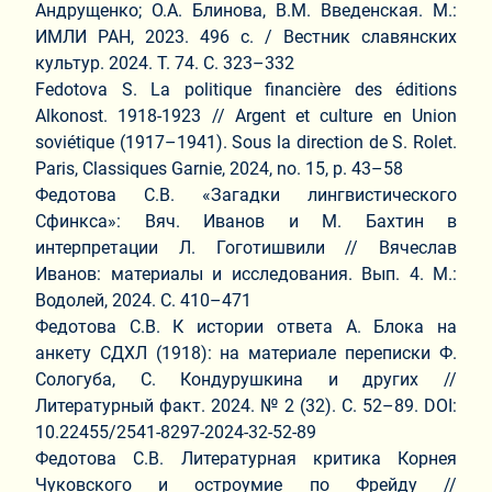
Андрущенко; О.А. Блинова, В.М. Введенская. М.:
ИМЛИ РАН, 2023. 496 с. / Вестник славянских
культур. 2024. Т. 74. С. 323–332
Fedotova S. La politique financière des éditions
Alkonost. 1918-1923 // Argent et culture en Union
soviétique (1917–1941). Sous la direction de S. Rolet.
Paris, Classiques Garnie, 2024, no. 15, p. 43–58
Федотова С.В. «Загадки лингвистического
Сфинкса»: Вяч. Иванов и М. Бахтин в
интерпретации Л. Гоготишвили // Вячеслав
Иванов: материалы и исследования. Вып. 4. М.:
Водолей, 2024. С. 410–471
Федотова С.В. К истории ответа А. Блока на
анкету СДХЛ (1918): на материале переписки Ф.
Сологуба, С. Кондурушкина и других //
Литературный факт. 2024. № 2 (32). С. 52–89. DOI:
10.22455/2541-8297-2024-32-52-89
Федотова С.В. Литературная критика Корнея
Чуковского и остроумие по Фрейду //