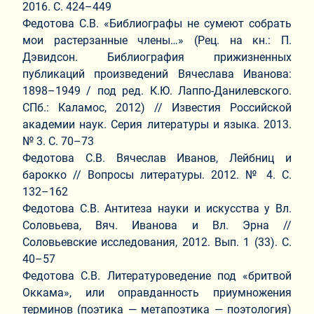
2016. С. 424–449
Федотова С.В. «Библиографы не сумеют собрать
мои растерзанные члены…» (Рец. на кн.: П.
Дэвидсон. Библиография прижизненных
публикаций произведений Вячеслава Иванова:
1898–1949 / под ред. К.Ю. Лаппо-Данилевского.
СПб.: Каламос, 2012) // Известия Российской
академии наук. Серия литературы и языка. 2013.
№ 3. C. 70–73
Федотова С.В. Вячеслав Иванов, Лейбниц и
барокко // Вопросы литературы. 2012. № 4. С.
132–162
Федотова С.В. Антитеза науки и искусства у Вл.
Соловьева, Вяч. Иванова и Вл. Эрна //
Соловьевские исследования, 2012. Вып. 1 (33). С.
40–57
Федотова С.В. Литературоведение под «бритвой
Оккама», или оправданность приумножения
терминов (поэтика — метапоэтика — поэтология)