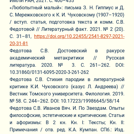
ИМЛИ РАН, 2021. С. 400–455
«Любопытный малый»: письма З. Н. Гиппиус и Д.
С. Мережковского к К. И. Чуковскому (1907–1920)
/ вступ. статья, подготовка текста и комм. С.В.
Федотовой // Литературный факт. 2021. № 2 (20).
С. 31–81,
https://doi.org/10.22455/2541-8297-2021-
20-31-81
Федотова С.В. Достоевский в ракурсе
академический метакритики // Русская
литература. 2020. № 3. С. 261–262. DOI:
10.31860/0131-6095-2020-3-261-262
Федотова С.В. Стихия пародии в литературной
критике К.И. Чуковского (казус Л. Андреева) //
Вестник Томского университета. Филология. 2019.
№ 58. С. 244–262. DOI: 10.17223/19986645/58/14
Федотова С.В. Иванов Вяч. И. По Звездам. Опыты
философские, эстетические и критические. Статьи
и афоризмы: В 2 кн. Кн. I: Тексты; Кн. II:
Примечания / отв. ред. К.А. Кумпан. СПб.: Изд.