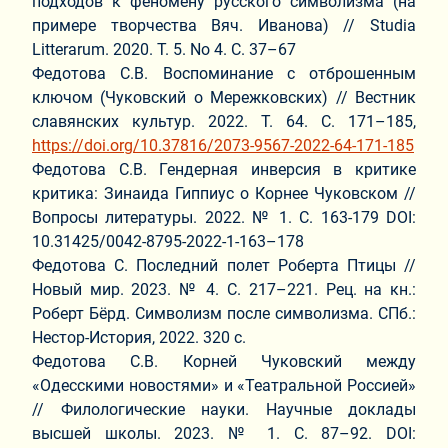
подходов к феномену русского символизма (на
примере творчества Вяч. Иванова) // Studia
Litterarum. 2020. Т. 5. No 4. С. 37–67
Федотова С.В. Воспоминание с отброшенным
ключом (Чуковский о Мережковских) // Вестник
славянских культур. 2022. Т. 64. С. 171–185,
https://doi.org/10.37816/2073-9567-2022-64-171-185
Федотова С.В. Гендерная инверсия в критике
критика: Зинаида Гиппиус о Корнее Чуковском //
Вопросы литературы. 2022. № 1. С. 163-179 DOI:
10.31425/0042-8795-2022-1-163–178
Федотова С. Последний полет Роберта Птицы //
Новый мир. 2023. № 4. С. 217–221. Рец. на кн.:
Роберт Бёрд. Символизм после символизма. СПб.:
Нестор-История, 2022. 320 с.
Федотова С.В. Корней Чуковский между
«Одесскими новостями» и «Театральной Россией»
// Филологические науки. Научные доклады
высшей школы. 2023. № 1. С. 87–92. DOI: