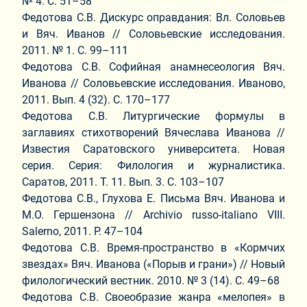
№ 4. С. 51–58
Федотова С.В. Дискурс оправдания: Вл. Соловьев
и Вяч. Иванов // Соловьевские исследования.
2011. № 1. С. 99–111
Федотова С.В. Софийная анамнесеология Вяч.
Иванова // Соловьевские исследования. Иваново,
2011. Вып. 4 (32). С. 170–177
Федотова С.В. Литургические формулы в
заглавиях стихотворений Вячеслава Иванова //
Известия Саратовского университета. Новая
серия. Серия: Филология и журналистика.
Саратов, 2011. Т. 11. Вып. 3. С. 103–107
Федотова С.В., Глухова Е. Письма Вяч. Иванова и
М.О. Гершензона // Archivio russo-italiano VIII.
Salerno, 2011. P. 47–104
Федотова С.В. Время-пространство в «Кормчих
звездах» Вяч. Иванова («Порыв и грани») // Новый
филологический вестник. 2010. № 3 (14). С. 49–68
Федотова С.В. Своеобразие жанра «мелопея» в