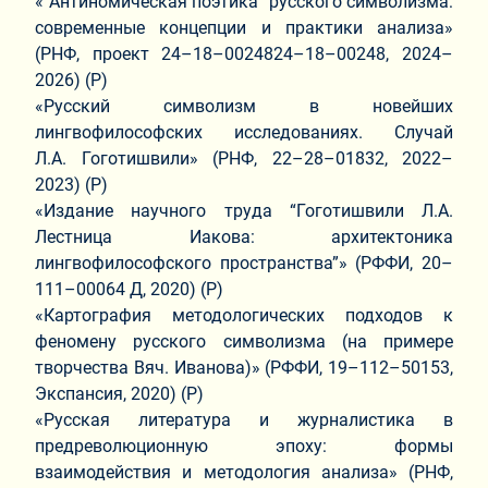
«“Антиномическая поэтика” русского символизма:
современные концепции и практики анализа»
(РНФ, проект 24–18–0024824–18–00248, 2024–
2026) (Р)
«Русский символизм в новейших
лингвофилософских исследованиях. Случай
Л.А. Гоготишвили» (РНФ, 22–28–01832, 2022–
2023) (Р)
«Издание научного труда “Гоготишвили Л.А.
Лестница Иакова: архитектоника
лингвофилософского пространства”» (РФФИ, 20–
111–00064 Д, 2020) (Р)
«Картография методологических подходов к
феномену русского символизма (на примере
творчества Вяч. Иванова)» (РФФИ, 19–112–50153,
Экспансия, 2020) (Р)
«Русская литература и журналистика в
предреволюционную эпоху: формы
взаимодействия и методология анализа» (РНФ,