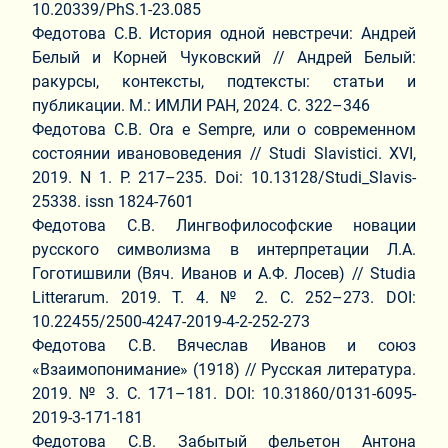
10.20339/PhS.1-23.085
Федотова С.В. История одной невстречи: Андрей
Белый и Корней Чуковский // Андрей Белый:
ракурсы, контексты, подтексты: статьи и
публикации. М.: ИМЛИ РАН, 2024. С. 322–346
Федотова С.В. Ora e Sempre, или о современном
состоянии иванововедения // Studi Slavistici. XVI,
2019. N 1. P. 217–235. Doi: 10.13128/Studi_Slavis-
25338. issn 1824-7601
Федотова С.В. Лингвофилософские новации
русского символизма в интерпретации Л.А.
Гоготишвили (Вяч. Иванов и А.Ф. Лосев) // Studia
Litterarum. 2019. Т. 4. № 2. С. 252–273. DOI:
10.22455/2500-4247-2019-4-2-252-273
Федотова С.В. Вячеслав Иванов и союз
«Взаимопонимание» (1918) // Русская литература.
2019. № 3. С. 171–181. DOI: 10.31860/0131-6095-
2019-3-171-181
Федотова С.В. Забытый фельетон Антона