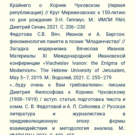
Крайнего о Корнее Чуковском (первая
републикация) // Круг Мережковских: к 150-летию
со дня рождения З.Н. Гиппиус. М.: ИМЛИ РАН;
Дмитрий Сечин, 2021. С. 206–230
Федотова С.В. Вяч. Иванов и А. Бергсон:
феноменология памяти в поэме "Младенчество" //
Загадка модернизма: Вячеслав Иванов.
Материалы XI Международной Ивановской
конференции «Viacheslav Ivanov: the Enigma of
Modernism». The Hebrew University of Jerusalem,
May 5–7, 2019. М.: Водолей, 2021. С. 255–279
«…буду очень к Вам требователен»: письма
Дмитрия Философова к Корнею Чуковскому
(1908–1919) / вступ. статья, подготовка текста и
комм. С. В. Федотовой и А. Л. Соболева // Русская
литература и журналистика в
предреволюционную эпоху: формы
взаимодействия и методология анализа. М.: