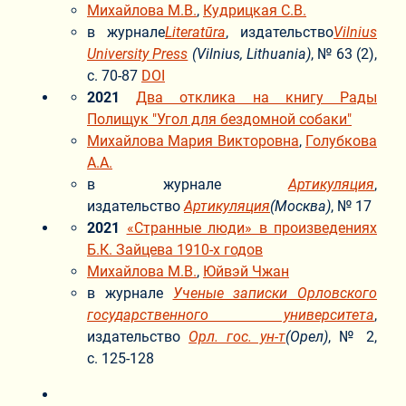
Михайлова М.В.
,
Кудрицкая С.В.
в журнале
Literatūra
, издательство
Vilnius
University Press
(Vilnius, Lithuania)
, № 63 (2),
с. 70-87
DOI
2021
Два отклика на книгу Рады
Полищук "Угол для бездомной собаки"
Михайлова Мария Викторовна
,
Голубкова
А.А.
в журнале
Артикуляция
,
издательство
Артикуляция
(Москва)
, № 17
2021
«Странные люди» в произведениях
Б.К. Зайцева 1910-х годов
Михайлова М.В.
,
Юйвэй Чжан
в журнале
Ученые записки Орловского
государственного университета
,
издательство
Орл. гос. ун-т
(Орел)
, № 2,
с. 125-128