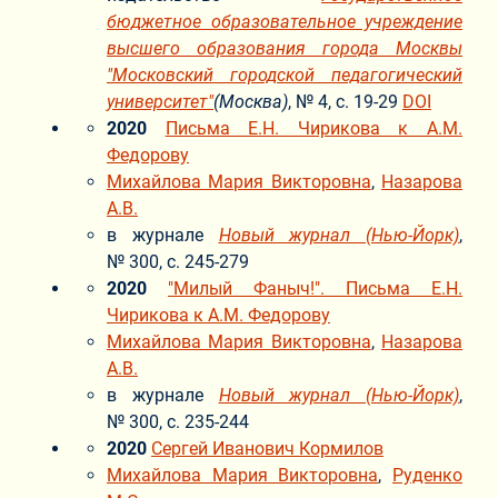
бюджетное образовательное учреждение
высшего образования города Москвы
"Московский городской педагогический
университет"
(Москва)
, № 4, с. 19-29
DOI
2020
Письма Е.Н. Чирикова к А.М.
Федорову
Михайлова Мария Викторовна
,
Назарова
А.В.
в журнале
Новый журнал (Нью-Йорк)
,
№ 300, с. 245-279
2020
"Милый Фаныч!". Письма Е.Н.
Чирикова к А.М. Федорову
Михайлова Мария Викторовна
,
Назарова
А.В.
в журнале
Новый журнал (Нью-Йорк)
,
№ 300, с. 235-244
2020
Сергей Иванович Кормилов
Михайлова Мария Викторовна
,
Руденко