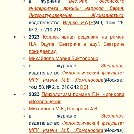
в журнале
Вестник Российского
университета дружбы народов. Серия:
Литературоведение. Журналистика
,
издательство
Изд-во РУДН
(М.)
, том 28,
№ 2, с. 210-218
2023
Коллективная рецензия на роман
Н.А. Оцупа "Беатриче в аду". Беатриче
покидает ад
Михайлова Мария Викторовна
в журнале
Stephanos
,
издательство
Филологический факультет
МГУ имени М.В. Ломоносова
(Москва)
,
том 58, № 2, с. 218-242
DOI
2023
Психологизм романа Е.Н. Чирикова
«Возвращение
Михайлова М.В.
,
Назарова А.В.
в журнале
Stephanos
,
издательство
Филологический факультет
МГУ имени М.В. Ломоносова
(Москва)
,