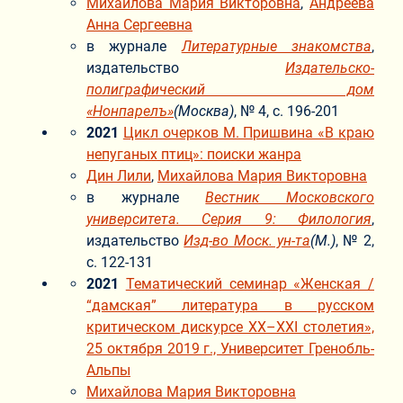
Михайлова Мария Викторовна
,
Андреева
Анна Сергеевна
в журнале
Литературные знакомства
,
издательство
Издательско-
полиграфический дом
«Нонпарелъ»
(Москва)
, № 4, с. 196-201
2021
Цикл очерков М. Пришвина «В краю
непуганых птиц»: поиски жанра
Дин Лили
,
Михайлова Мария Викторовна
в журнале
Вестник Московского
университета. Серия 9: Филология
,
издательство
Изд-во Моск. ун-та
(М.)
, № 2,
с. 122-131
2021
Тематический семинар «Женская /
“дамская” литература в русском
критическом дискурсе XX–XXI столетия»,
25 октября 2019 г., Университет Гренобль-
Альпы
Михайлова Мария Викторовна