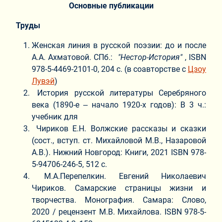
Основные публикации
Труды
Женская линия в русской поэзии: до и после
А.А. Ахматовой. СПб.:
"Нестор-История"
, ISBN
978-5-4469-2101-0, 204 с. (в соавторстве с
Цзоу
Лувэй
)
История русской литературы Серебряного
века (1890-е ‒ начало 1920-х годов): В 3 ч.:
учебник для
Чириков Е.Н. Волжские рассказы и сказки
(сост., вступ. ст. Михайловой М.В., Назаровой
А.В.). Нижний Новгород: Книги, 2021 ISBN 978-
5-94706-246-5, 512 с.
М.А.Перепелкин. Евгений Николаевич
Чириков. Самарские страницы жизни и
творчества. Монография. Самара: Слово,
2020 / рецензент М.В. Михайлова. ISBN 978-5-