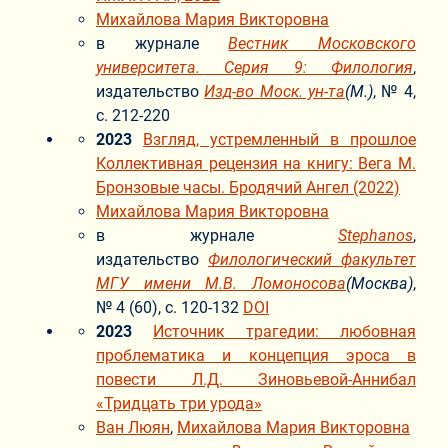
Михайлова Мария Викторовна
в журнале
Вестник Московского
университета. Серия 9: Филология
,
издательство
Изд-во Моск. ун-та
(М.)
, № 4,
с. 212-220
2023
Взгляд, устремленный в прошлое
Коллективная рецензия на книгу: Вега М.
Бронзовые часы. Бродячий Ангел (2022)
Михайлова Мария Викторовна
в журнале
Stephanos
,
издательство
Филологический факультет
МГУ имени М.В. Ломоносова
(Москва)
,
№ 4 (60), с. 120-132
DOI
2023
Источник трагедии: любовная
проблематика и концепция эроса в
повести Л.Д. Зиновьевой-Аннибал
«Тридцать три урода»
Ван Люян
,
Михайлова Мария Викторовна