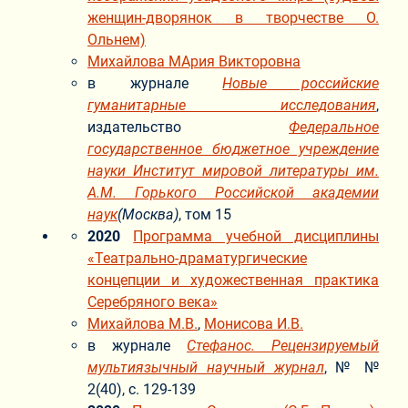
женщин-дворянок в творчестве О.
Ольнем)
Михайлова МАрия Викторовна
в журнале
Новые российские
гуманитарные исследования
,
издательство
Федеральное
государственное бюджетное учреждение
науки Институт мировой литературы им.
A.M. Горького Российской академии
наук
(Москва)
, том 15
2020
Программа учебной дисциплины
«Театрально-драматургические
концепции и художественная практика
Серебряного века»
Михайлова М.В.
,
Монисова И.В.
в журнале
Стефанос. Рецензируемый
мультиязычный научный журнал
, № №
2(40), с. 129-139