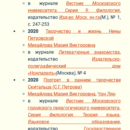
в журнале
Вестник Московского
университета. Серия 9: Филология
,
издательство
Изд-во Моск. ун-та
(М.)
, № 1,
с. 247-253
2020
Творчество и жизнь Нины
Петровской
Михайлова Мария Викторовна
в журнале
Литературные знакомства
,
издательство
Издательско-
полиграфический дом
«Нонпарелъ»
(Москва)
, № 4
2020
Портрет в раннем творчестве
Скитальца (С.Г. Петрова)
Михайлова Мария Викторовна
,
Чэн Лян
в журнале
Вестник Московского
городского педагогического университета.
Серия Филология. Теория языка.
Языковое образование
,
издательство
Государственное