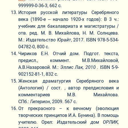
999999-0-36-3, 662 с.
История русской литературы Серебряного
века (1890-е ‒ начало 1920-х годов): В 3 ч.:
учебник для бакалавриата и магистратуры /
отв. ред. М. В. Михайлова, Н. М. Солнцева.
М.:
Издательство Юрайт
, 2017. ISBN 978-5-534-
04782-0, 800 с.
Чириков Е.Н. Отчий дом. Подгот. текста,
предисл., коммент. М.В.Михайловой,
А.В.Назаровой. М.:
Эллис Лак, 2010 .
ISBN 5-9-
902152-81-1, 832 с.
Женская драматургия Серебряного века
(Антология) / сост. , автор прелдисловия и
комментариев М.В. Михайлова.
СПб.:
Гиперион
, 2009. 567 с.
От прекрасного – к вечному (эволюция
творческих принципов И.А. Бунина). В помощь
учителю. Орел:
Издательский дом ОРЛИК,