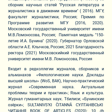
сборник научных статей "Русская литература и
журналистика в движении времени" ( 2016). МГУ,
факультет журналистики, Россия; Премия по
Программе развития МГУ (2016, 2020).
Московский государственный университет имени
М.В.Ломоносова, Россия; Памятная медаль "150-
летие И.А. Бунина" (2020). Губернатор Орловской
области А.Е. Клычков, Россия; 2021 Благодарность
ректора (2021) Московскийкий государственный
университет имени М.В. Ломоносова, Россия
Входит в редколлегии журналов, сборников и
альманахов «Филологические науки. Доклады
высшей школы» (WoS, ВАК),
Научно-практический
журнал «Современная наука. Актуальные
проблемы теории и практики»;
Язык и культура.
Журнал гуманитарных наук. Тбилиси; «Бунинские
озёрки»; SULTANIVS’KI ČITANNÂ СУЛТАНІВСЬКІ
ЧИТАННЯ BOOK OF ARTICLES (2020); 10 -th