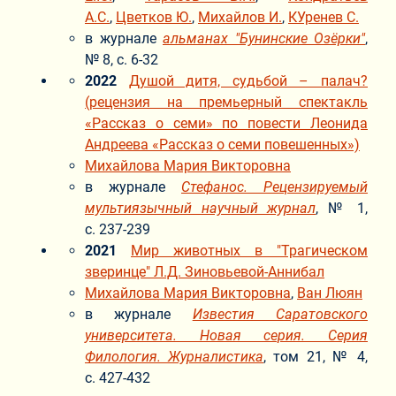
А.С.
,
Цветков Ю.
,
Михайлов И.
,
КУренев С.
в журнале
альманах "Бунинские Озёрки"
,
№ 8, с. 6-32
2022
Душой дитя, судьбой – палач?
(рецензия на премьерный спектакль
«Рассказ о семи» по повести Леонида
Андреева «Рассказ о семи повешенных»)
Михайлова Мария Викторовна
в журнале
Стефанос. Рецензируемый
мультиязычный научный журнал
, № 1,
с. 237-239
2021
Мир животных в "Трагическом
зверинце" Л.Д. Зиновьевой-Аннибал
Михайлова Мария Викторовна
,
Ван Люян
в журнале
Известия Саратовского
университета. Новая серия. Серия
Филология. Журналистика
, том 21, № 4,
с. 427-432