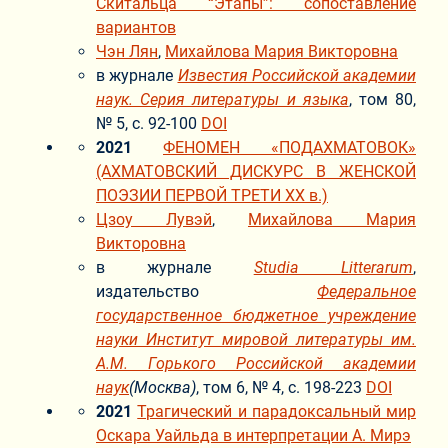
Скитальца “Этапы”: сопоставление
вариантов
Чэн Лян
,
Михайлова Мария Викторовна
в журнале
Известия Российской академии
наук. Серия литературы и языка
, том 80,
№ 5, с. 92-100
DOI
2021
ФЕНОМЕН «ПОДАХМАТОВОК»
(АХМАТОВСКИЙ ДИСКУРС В ЖЕНСКОЙ
ПОЭЗИИ ПЕРВОЙ ТРЕТИ XX в.)
Цзоу Лувэй
,
Михайлова Мария
Викторовна
в журнале
Studia Litterarum
,
издательство
Федеральное
государственное бюджетное учреждение
науки Институт мировой литературы им.
A.M. Горького Российской академии
наук
(Москва)
, том 6, № 4, с. 198-223
DOI
2021
Трагический и парадоксальный мир
Оcкара Уайльда в интерпретации А. Мирэ