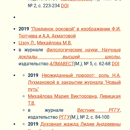
№ 2, с. 223-234
DOI
2019
"Поединок роковой" в изображении Ф.И.
Тютчева и А.А. Ахматовой
Цзоу Л.
,
Михайлова М.В.
в журнале
Филологические науки. Научные
доклады высшей школы
,
издательство
АЛМАВЕСТ
(М.)
, № 5, с. 62-68
DOI
2019
Неожиданный поворот: роль Н.А.
Лухмановой в закрытии журнала "Новый
путь"
Михайлова Мария Викторовна
,
Левицкая
Т.В.
в журнале
Вестник РГГУ
,
издательство
РГГУ
(М.)
, № 2, с. 84-100
2019
Духовная жажда Лидии Андреевны