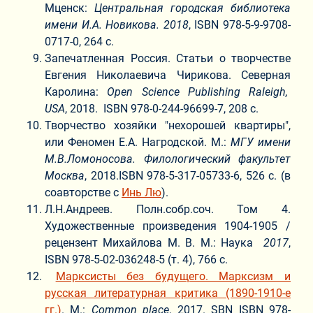
Мценск:
Центральная городская библиотека
имени И.А. Новикова. 2018
, ISBN 978-5-9-9708-
0717-0, 264 с.
Запечатленная Россия. Статьи о творчестве
Евгения Николаевича Чирикова. Северная
Каролина:
Open
Science
Publishing
Raleigh
,
USA
, 2018. ISBN 978-0-244-96699-7, 208 с.
Творчество хозяйки "нехорошей квартиры",
или Феномен Е.А. Нагродской. М.:
МГУ имени
М.В.Ломоносова. Филологический факультет
Москва
, 2018.ISBN 978-5-317-05733-6, 526 с. (в
соавторстве с
Инь Лю
).
Л.Н.Андреев. Полн.собр.соч. Том 4.
Художественные произведения 1904-1905 /
рецензент Михайлова М. В. М.: Наука
2017
,
ISBN 978-5-02-036248-5 (т. 4), 766 с.
Марксисты без будущего. Марксизм и
русская литературная критика (1890-1910-е
гг.)
. М.:
Common place
, 2017. SBN ISBN 978-