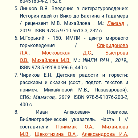
6045183-4-2, 152 с.
Линков В.Я. Введение в литературоведение:
История идей от Вико до Бахтина и Гадамера
/ рецензент М.В. Михайлова . М.:
Ленанд
,
2019. ISBN 978-5-9710-5613-3, 232 с.
М.Горький - 150. ИМЛИ - центр мирового
горьковедения /
Спиридонова
Л.А.
,
Московская Д.С.
,
Быстрова
О.В.
,
Михайлова М.В.
М.:
ИМЛИ РАН , 2019,
,
ISBN 978-5-9208-0596-6, 440 с.
Чириков Е.Н. Детские радости и горести:
рассказы и сказки (сост., подгот. текстов и
примеч. Михайловой М.В., Назазаровой).
СПб.:
Маматов,. 2019
ISBN 978-5-91076-200-2,
400 с.
Иван Алексеевич Новиков.
Библиографический указатель. Часть I //
составители
Приймак О.А.
,
Михайлова
М.В.
,
Щекотихина В.А.
,
Александрова И.А.