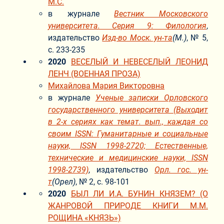
М.С.
в журнале
Вестник Московского
университета. Серия 9: Филология
,
издательство
Изд-во Моск. ун-та
(М.)
, № 5,
с. 233-235
2020
ВЕСЕЛЫЙ И НЕВЕСЕЛЫЙ ЛЕОНИД
ЛЕНЧ (ВОЕННАЯ ПРОЗА)
Михайлова Мария Викторовна
в журнале
Ученые записки Орловского
государственного университета (Выходит
в 2-х сериях как темат. вып., каждая со
своим ISSN: Гуманитарные и социальные
науки, ISSN 1998-2720; Естественные,
технические и медицинские науки, ISSN
1998-2739)
, издательство
Орл. гос. ун-
т
(Орел)
, № 2, с. 98-101
2020
БЫЛ ЛИ И.А. БУНИН КНЯЗЕМ? (О
ЖАНРОВОЙ ПРИРОДЕ КНИГИ М.М.
РОЩИНА «КНЯЗЬ»)