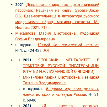
2021
Дева-воительница как архетипический
персонаж. Рецензия на книгу: Зусева-Озкан
В.Б. Дева-воительница в литературе русского
модернизма: образ, мотивы, сюжеты. М.:
Индрик, 2021. 712 с
Михайлова Мария Викторовна
,
Кудрицкая
Софья Владимировна
в журнале
Новый филологический вестник
,
№ 1, с. 424-432
DOI
2021
ЯПОНСКИЙ МЕНТАЛИТЕТ В
ТРАКТОВКЕ РУССКОЙ ПИСАТЕЛЬНИЦЫ
(СТАТЬИ Н.А. ЛУХМАНОВОЙ О ЯПОНИИ)
Михайлова Мария Викторовна
,
Левицкая
Татьяна Владимировна
в журнале
Вопросы изучения русского
языка, истории и культуры России
, № 31,
с. 69-86
2021
«Я навсегда останусь