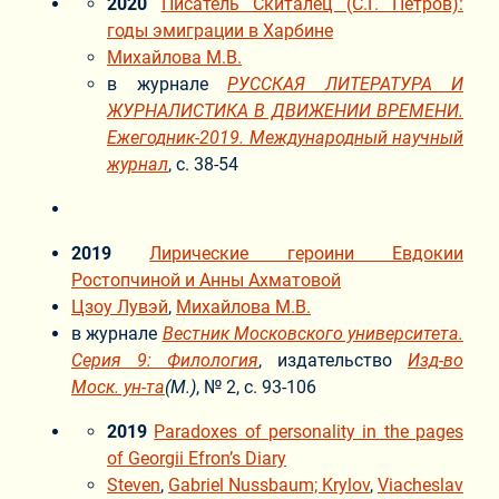
2020
Писатель Скиталец (С.Г. Петров):
годы эмиграции в Харбине
Михайлова М.В.
в журнале
РУССКАЯ ЛИТЕРАТУРА И
ЖУРНАЛИСТИКА В ДВИЖЕНИИ ВРЕМЕНИ.
Ежегодник-2019. Международный научный
журнал
, с. 38-54
2019
Лирические героини Евдокии
Ростопчиной и Анны Ахматовой
Цзоу Лувэй
,
Михайлова М.В.
в журнале
Вестник Московского университета.
Серия 9: Филология
, издательство
Изд-во
Моск. ун-та
(М.)
, № 2, с. 93-106
2019
Paradoxes of personality in the pages
of Georgii Efron’s Diary
Steven
,
Gabriel Nussbaum; Krylov
,
Viacheslav