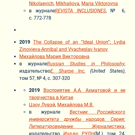
Nikolaevich
,
Mikhailova
,
Maria Viktorovna
в журнале
REVISTA INCLUSIONES
, № 6,
с. 772-778
2019
The Collapse of an “Ideal Union”: Lydia
Zinovieva-Annibal and Vyacheslav Ivanov
Михайлова Мария Викторовна
в журнале
Russian Studies in Philosophy
,
издательство
E. Sharpe Inc.
(United States)
,
том 57, № 4, с. 307-320
2019
Восприятие А.А. Ахматовой и ее
творчества в Китае
Цзоу Лувэй
,
Михайлова М.В.
в журнале
Вестник Российского
университета дружбы народов. Серия:
Литературоведение. Журналистика
,
издательство
Изд-во РУДН
(М.)
, том 24,