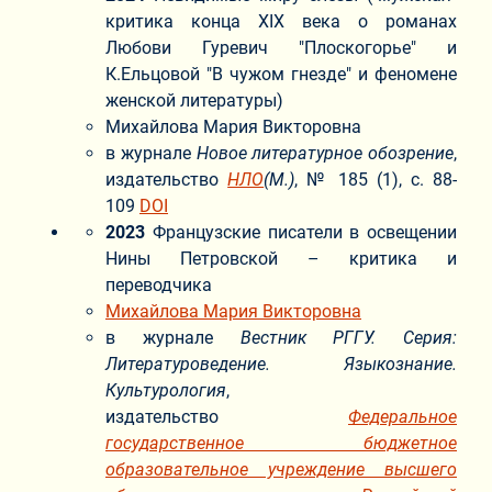
критика конца XIX века о романах
Любови Гуревич "Плоскогорье" и
К.Ельцовой "В чужом гнезде" и феномене
женской литературы)
Михайлова Мария Викторовна
в журнале
Новое литературное обозрение
,
издательство
НЛО
(М.)
, № 185 (1), с. 88-
109
DOI
2023
Французские писатели в освещении
Нины Петровской – критика и
переводчика
Михайлова Мария Викторовна
в журнале
Вестник РГГУ. Серия:
Литературоведение. Языкознание.
Культурология
,
издательство
Федеральное
государственное бюджетное
образовательное учреждение высшего