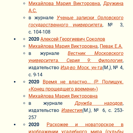
Михайлова Мария Викторовна
,
Дружина
А.С.
в журнале
Ученые записки Орловского
государственного университета
, № 3,
с. 104-108
2020
Алексей Георгиевич Соколов
Михайлова Мария Викторовна
,
Певак Е.А.
в журнале
Вестник Московского
университета. Серия 9: Филология
,
издательство
Изд-во Моск. ун-та
(М.)
, № 4,
с. 9-14
2020
Время не властно... (Р. Полищук.
«Конец прошедшего времени»)
Михайлова Мария Викторовна
в журнале
Дружба народов
,
издательство
Известия
(М.)
, № 6, с. 253-
257
2020
Расхожее и новаторское в
изображении усадебного мира (судьбы