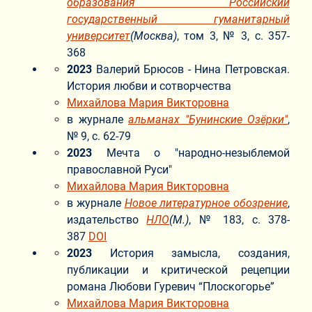
образования Российский
государственный гуманитарный
университет
(Москва)
, том 3, № 3, с. 357-
368
2023
Валерий Брюсов - Нина Петровская.
История любви и сотворчества
Михайлова Мария Викторовна
в журнале
альманах "Бунинские Озёрки"
,
№ 9, с. 62-79
2023
Мечта о "народно-незыблемой
православной Руси"
Михайлова Мария Викторовна
в журнале
Новое литературное обозрение
,
издательство
НЛО
(М.)
, № 183, с. 378-
387
DOI
2023
История замысла, создания,
публикации и критической рецепции
романа Любови Гуревич “Плоскогорье”
Михайлова Мария Викторовна