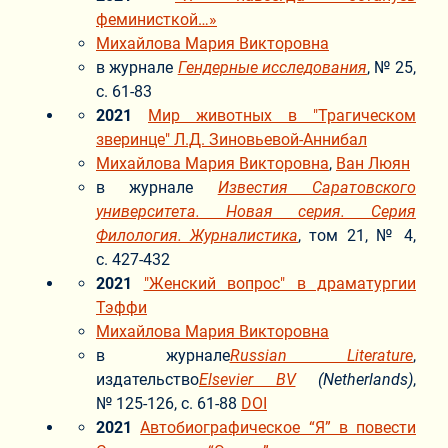
феминисткой…»
Михайлова Мария Викторовна
в журнале
Гендерные исследования
, № 25,
с. 61-83
2021
Мир животных в "Трагическом
зверинце" Л.Д. Зиновьевой-Аннибал
Михайлова Мария Викторовна
,
Ван Люян
в журнале
Известия Саратовского
университета. Новая серия. Серия
Филология. Журналистика
, том 21, № 4,
с. 427-432
2021
"Женский вопрос" в драматургии
Тэффи
Михайлова Мария Викторовна
в журнале
Russian Literature
,
издательство
Elsevier BV
(Netherlands)
,
№ 125-126, с. 61-88
DOI
2021
Автобиографическое “Я” в повести