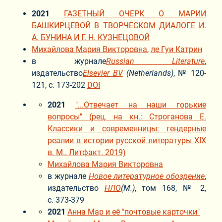
2021
ГАЗЕТНЫЙ ОЧЕРК О МАРИИ
БАШКИРЦЕВОЙ В ТВОРЧЕСКОМ ДИАЛОГЕ И.
А. БУНИНА И Г. Н. КУЗНЕЦОВОЙ
Михайлова Мария Викторовна
,
ле Гуи Катрин
в журнале
Russian Literature
,
издательство
Elsevier BV
(Netherlands)
, № 120-
121, с. 173-202
DOI
2021
"...Отвечает на наши горькие
вопросы" (рец. на кн.: Строганова Е.
Классики и современницы: гендерные
реалии в истории русской литературы XIX
в. М.. Литфакт. 2019)
Михайлова Мария Викторовна
в журнале
Новое литературное обозрение
,
издательство
НЛО
(М.)
, том 168, № 2,
с. 373-379
2021
Анна Мар и её "почтовые карточки"