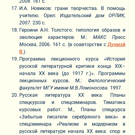
2008.
161 с.
И.А. Новиков: грани творчества. В помощь
учителю. Орел:
Издательский дом ОРЛИК,
2007.
230 с.
Героини А.Н. Толстого: типология образов и
эволюция характеров. М.:
МАКС Пресс
Москва
, 2006. 161 с. (в соавторстве с
Дунмэй
В.
).
Программа лекционного курса «История
русской литературной критики конца XIX–
начала ХХ века (до 1917 г.)». Программы
лекционных курсов. М.:
Филологический
факультет МГУ имени М.В.Ломоносова.
1997.
Русская литература ХХ века: Планы
спецкурсов и спецсеминаров. Тематика
курсовых работ. М., Планы спецкурса
«Забытые писатели серебряного века» и
спецсеминара «Реализм и модернизм в
русской литературе начала ХХ века: спор и