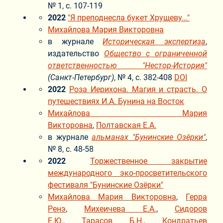
№ 1, с. 107-119
2022
"Я преподнесла букет Хрущеву..."
Михайлова Мария Викторовна
в журнале
Историческая экспертиза
,
издательство
Общество с ограниченной
ответственностью "Нестор-История"
(Санкт-Петербург)
, № 4, с. 382-408
DOI
2022
Роза Иерихона. Магия и страсть. О
путешествиях И.А. Бунина на Восток
Михайлова Мария
Викторовна
,
Полтавская Е.А.
в журнале
альманах "Бунинские Озёрки"
,
№ 8, с. 48-58
2022
Торжественное закрытие
международного эко-просветительского
фестиваля "Бунинские Озёрки"
Михайлова Мария Викторовна
,
Герра
Ренэ
,
Михеичева Е.А.
,
Сидоров
Е.Ю.
,
Тарасов Б.Н.
,
Кондратьев