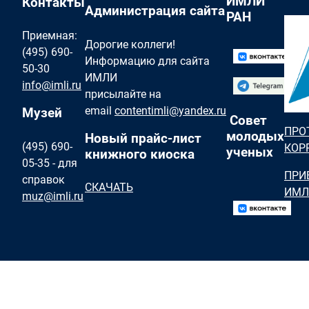
ИМЛИ
Контакты
Администрация сайта
РАН
Приемная:
Дорогие коллеги!
(495) 690-
Информацию для сайта
50-30
ИМЛИ
info@imli.ru
присылайте на
email
contentimli@yandex.ru
Музей
Совет
ПРО
молодых
Новый прайс-лист
(495) 690-
КОР
ученых
книжного киоска
05-35 - для
ПРИ
справок
СКАЧАТЬ
ИМЛ
muz@imli.ru