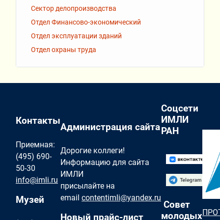
Сектор делопроизводства
Отдел Финансово-экономический
Отдел эксплуатации зданий
Отдел охраны труда
Соцсети
ИМЛИ
Контакты
Администрация сайта
РАН
Приемная:
Дорогие коллеги!
(495) 690-
Информацию для сайта
50-30
ИМЛИ
info@imli.ru
присылайте на
email
contentimli@yandex.ru
Музей
Совет
ПРО
молодых
Новый прайс-лист