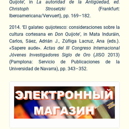
Quijote’
, in
La autoridad de la Antigüedad, ed.
Christoph Strosetzki
(Frankfurt:
Iberoamericana/Vervuert), pp. 169–182.
2014. ‘El galateo quijotesco: consideraciones sobre la
cultura cortesana en
Don Quijote
’, in Mata Induráin,
Carlos, Sáez, Adrián J., Zúñiga Lacruz, Ana (eds.).
«Sapere aude».
Actas del III Congreso Internacional
Jóvenes Investigadores Siglo de Oro
(JISO 2013)
(Pamplona: Servicio de Publicaciones de la
Universidad de Navarra), pp. 343–352.