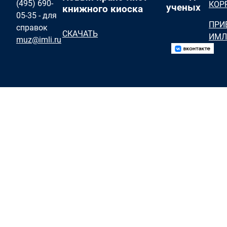
(495) 690-
КОР
ученых
книжного киоска
05-35 - для
ПРИ
справок
СКАЧАТЬ
ИМЛ
muz@imli.ru