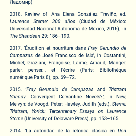
Ладомир)
2018. Review of: Ana Elena González Treviño, ed.
Laurence Sterne: 300 años
(Ciudad de México:
Universidad Nacional Autónoma de México, 2016)
,
in
The
Shandean
29: 186–190.
2017. ‘Érudition et nourriture dans
Fray Gerundio de
Campazas
de José Francisco de Isla’, in Costantini,
Michel; Graziani, Françoise; Laimé, Arnaud, Manger:
parler, penser... et l’écrire (Paris: Bibliothèque
numérique Paris 8), pp. 69–72.
2015. ‘
Fray Gerundio de Campazas
and
Tristram
Shandy
: Convergent Cervantine Novels?
’
, in New,
Melvyn; de Voogd, Peter; Hawley, Judith (eds.),
Sterne,
Tristram, Yorick: Tercentenary Essays on Laurence
Sterne
(University of Delaware Press), pp. 153–165.
2014. ‘La autoridad de la retórica clásica en
Don