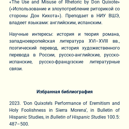
«The Use and Misuse of Rhetoric by Don Quixote»
(«Использование и злоупотребление риторикой со
стороны Дон Кихота»). Преподает в НИУ ВШЭ,
владеет языками: английским, испанским.
Научные интересы: история и теория романа,
западноевропейская литература XVI–XVIII вв.,
поэтический перевод, история художественного
перевода в России, русско-английские, русско-
испанские, русско-французские литературные
связи.
Избранная
библиография
2023. ‘Don Quixote’s Performance of Eremitism and
Holy Foolishness in Sierra Morena’, in Bulletin of
Hispanic Studies, in
Bulletin of Hispanic Studies
100.5:
487–500.