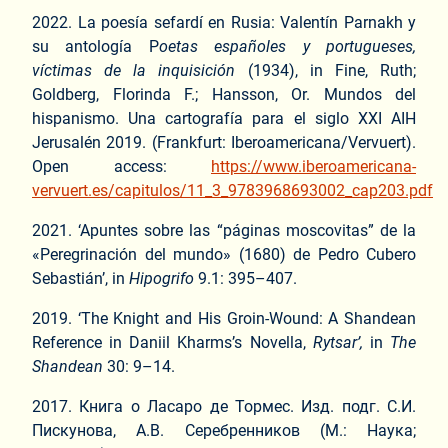
2022. La poesía sefardí en Rusia: Valentín Parnakh y
su antología P
oetas españoles y portugueses,
víctimas de la inquisición
(1934), in Fine, Ruth;
Goldberg, Florinda F.; Hansson, Or. Mundos del
hispanismo. Una cartografía para el siglo XXI AIH
Jerusalén 2019. (Frankfurt: Iberoamericana/Vervuert).
Open access:
https://www.iberoamericana-
vervuert.es/capitulos/11_3_9783968693002_cap203.pdf
2021. ‘Apuntes sobre las “páginas moscovitas” de la
«Peregrinación del mundo» (1680) de Pedro Cubero
Sebastián’, in
Hipogrifo
9.1: 395–407.
2019. ‘The Knight and His Groin-Wound: A Shandean
Reference in Daniil Kharms’s Novella,
Rytsar’,
in
The
Shandean
30: 9–14.
2017. Книга о Ласаро де Тормес. Изд. подг. С.И.
Пискунова, А.В. Серебренников (М.: Наука;