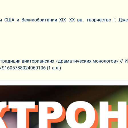
ы США и Великобритании XIX–XX вв., творчество Г. Дже
 традиции викторианских «драматических монологов» // И
57/S1605788024060106 (1 а.л.)