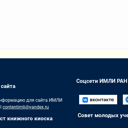
Соцсети ИМЛИ РАН
 сайта
Информацию для сайта ИМЛИ
il
contentimli@yandex.ru
Совет молодых уч
ст книжного киоска