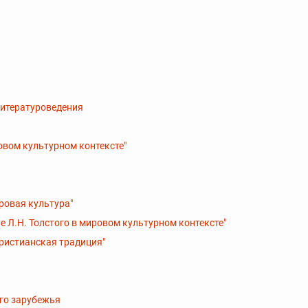
литературоведения
овом культурном контексте"
ровая культура"
е Л.Н. Толстого в мировом культурном контексте"
христианская традиция"
ого зарубежья