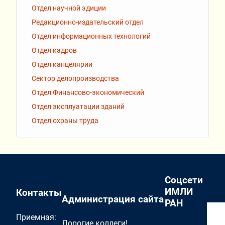
Отдел научной эдиции
Редакционно-издательский отдел
Отдел информационных технологий
Отдел кадров
Отдел канцелярии
Сектор делопроизводства
Отдел Финансово-экономический
Отдел эксплуатации зданий
Отдел охраны труда
Соцсети
ИМЛИ
Контакты
Администрация сайта
РАН
Приемная:
Дорогие коллеги!