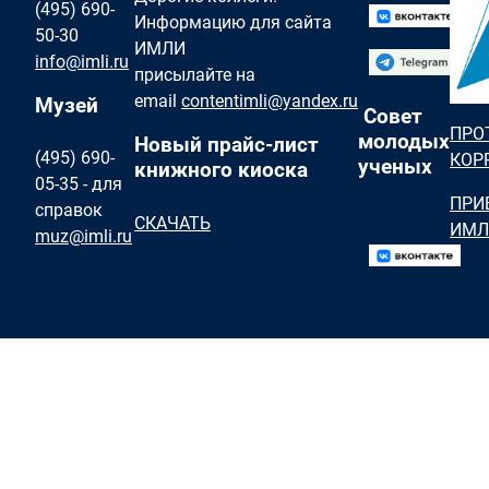
(495) 690-
Информацию для сайта
50-30
ИМЛИ
info@imli.ru
присылайте на
email
contentimli@yandex.ru
Музей
Совет
ПРО
молодых
Новый прайс-лист
(495) 690-
КОР
ученых
книжного киоска
05-35 - для
ПРИ
справок
СКАЧАТЬ
ИМЛ
muz@imli.ru