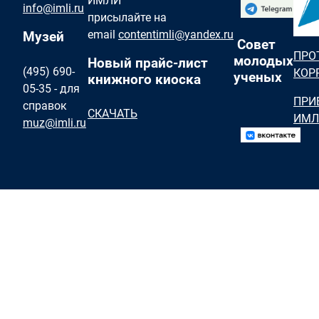
ИМЛИ
info@imli.ru
присылайте на
email
contentimli@yandex.ru
Музей
Совет
ПРО
молодых
Новый прайс-лист
(495) 690-
КОР
ученых
книжного киоска
05-35 - для
ПРИ
справок
СКАЧАТЬ
ИМЛ
muz@imli.ru