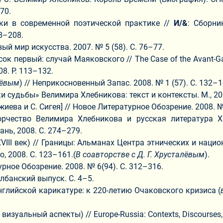
70.
ки в современной поэтической практике //
И/&
: Сборни
98–208.
ый мир искусства. 2007. № 5 (58). С. 76–77.
 первый: случай Маяковского // The Case of the Avant-Garde
08. Р. 113–132.
лёвым
) // Неприкосновенный Запас. 2008. № 1 (57). С. 132–1
и судьбы» Велимира Хлебникова: текст и контексты. М., 20
иева и С. Сигея] // Новое Литературное Обозрение. 2008. № 
рчество Велимира Хлебникова и русская литература ХХ
нь, 2008. С. 274–279.
VIII век) // Границы: Альманах Центра этнических и нац
, 2008. С. 123–161.(
В соавторстве с Д. Г. Хрусталёвым
).
ное Обозрение. 2008. № 6(94). С. 312–316.
лбанский выпуск. С. 4–5.
глийской карикатуре: к 220-летию Очаковского кризиса (
уальный аспекты) // Europe-Russia: Contexts, Discourses, Im