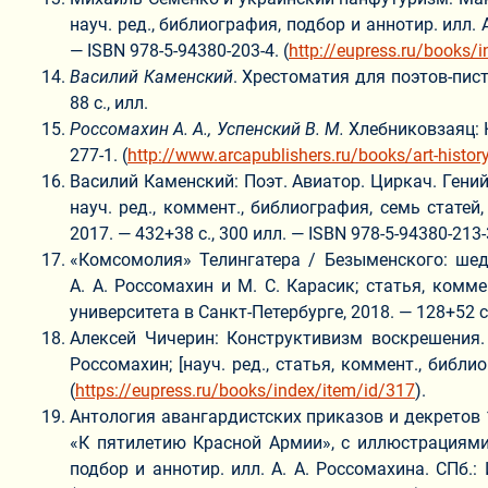
науч. ред., библиография, подбор и аннотир. илл. 
— ISBN 978-5-94380-203-4. (
http://eupress.ru/books/
Василий Каменский
. Хрестоматия для поэтов-пист
88 с., илл.
Россомахин
А. А.,
Успенский В. М.
Хлебниковзаяц: К
277-1. (
http://www.arcapublishers.ru/books/art-histor
Василий Каменский: Поэт. Авиатор. Циркач. Гений
науч. ред., коммент., библиография, семь статей
2017. — 432+38 с., 300 илл. — ISBN 978-5-94380-213-3
«Комсомолия» Телингатера / Безыменского: шед
А. А. Россомахин и М. С. Карасик; статья, комме
университета в Санкт-Петербурге, 2018. — 128+52 с.,
Алексей Чичерин: Конструктивизм воскрешения. 
Россомахин; [науч. ред., статья, коммент., библио
(
https://eupress.ru/books/index/item/id/317
).
Антология авангардистских приказов и декретов 
«К пятилетию Красной Армии», с иллюстрациями Ю
подбор и аннотир. илл. А. А. Россомахина. СПб.: 