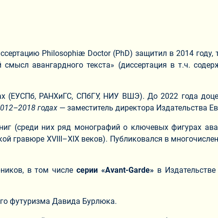
ссертацию Philosophiæ Doctor (PhD) защитил в 2014 году
смысл авангардного текста» (диссертация в т.ч. содер
х (ЕУСПб, РАНХиГС, СПбГУ, НИУ ВШЭ). До 2022 года до
012–2018 годах
— заместитель директора Издательства Евр
0 книг (среди них ряд монографий о ключевых фигурах ав
ой гравюре XVIII–XIX веков). Публиковался в многочисле
рников, в том числе
серии «
Avant
-
Garde
»
в Издательстве 
го футуризма Давида Бурлюка.