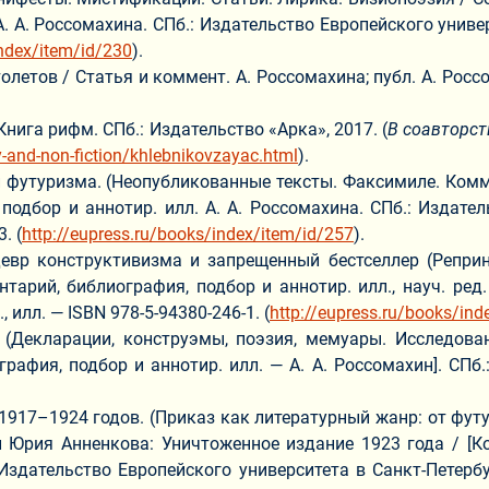
А. А. Россомахина. СПб.: Издательство Европейского универ
index/item/id/230
).
олетов / Cтатья и коммент. А. Россомахина; публ. А. Росс
нига рифм. СПб.: Издательство «Арка», 2017. (
В соавторст
y-and-non-fiction/khlebnikovzayac.html
).
 футуризма. (Неопубликованные тексты. Факсимиле. Коммен
, подбор и аннотир. илл. А. А. Россомахина. СПб.: Издате
. (
http://eupress.ru/books/index/item/id/257
).
евр конструктивизма и запрещенный бестселлер (Реприн
нтарий, библиография, подбор и аннотир. илл., науч. ред
 илл. — ISBN 978-5-94380-246-1. (
http://eupress.ru/books/ind
(Декларации, конструэмы, поэзия, мемуары. Исследовани
графия, подбор и аннотир. илл. — А. А. Россомахин]. СПб.:
1917–1924 годов. (Приказ как литературный жанр: от фут
рия Анненкова: Уничтоженное издание 1923 года / [Колле
Издательство Европейского университета в Санкт-Петербург