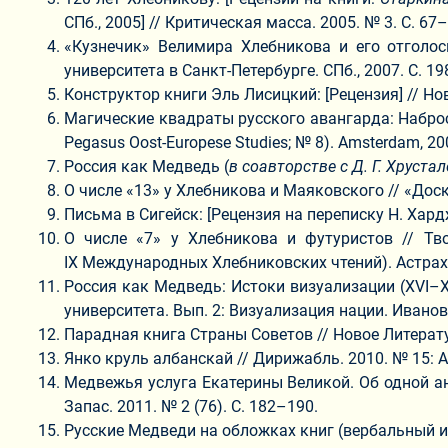
СПб., 2005] // Критическая масса. 2005. № 3. С. 67–
«Кузнечик» Велимира Хлебникова и его отголос
университета в Санкт-Петербурге. СПб., 2007. С. 1
Конструктор книги Эль Лисицкий: [Рецензия] // Нов
Магические квадраты русского авангарда: Набросок
Pegasus Oost-Europese Studies; № 8). Amsterdam, 20
Россия как Медведь (
в соавторстве с Д. Г. Хруста
О числе «13» у Хлебникова и Маяковского // «Доск
Письма в Сигейск: [Рецензия на переписку Н. Хардж
О числе «7» у Хлебникова и футуристов // Тво
IX Международных Хлебниковских чтений). Астраха
Россия как Медведь: Истоки визуализации (XVI–X
университета. Вып. 2: Визуализация нации. Иваново
Парадная книга Страны Советов // Новое Литератур
Янко круль албанскай // Дирижабль. 2010. № 15: А
Медвежья услуга Екатерины Великой. Об одной ан
Запас. 2011. № 2 (76). С. 182–190.
Русские Медведи на обложках книг (вербальный и виз