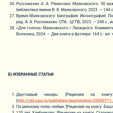
Россомахин
А. А.
Ренессанс Маяковского: 50 важ
библиотека имени В. В. Маяковского, 2023. — 144 с.
Время Маяковского: Биография. Иконография. Поэт
ред. А. А. Россомахин. СПб.: ЦГПБ, 2023. — 248 с., и
«Для голоса» Маяковского / Лисицкого: Комментир
Волхонка, 2024. — Две книги в футляре: 164 с.: ил. 
Б) ИЗБРАННЫЕ СТАТЬИ
Двуглавый чинарь: [Рецензия на кни
(
http://old.russ.ru/publishers/examination/20050711_
По минному полю любви: [Рецензия на книгу:
Башл
120 лет Хлебникову: [Рецензии на книги:
Старкин