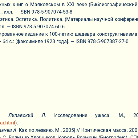
ных книг о Маяковском в XXI веке (Библиографический 
, илл. — ISBN 978-5-907074-53-8.
ика. Эстетика. Политика. (Материалы научной конференции
лл. — ISBN 978-5-907074-60-6.
ованное издание к 100-летию шедевра конструктивизма / со
+ 64 с.: [факсимиле 1923 года]. — ISBN 978-5-907387-27-0.
гу:
Липавский Л
. Исследование ужаса. М., 
ar.html
).
ачев А
. Как по лезвию. М., 2005] // Критическая масса. 200
а С
. Велимир Хлебников: Король Времени (Биография). СПб