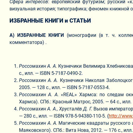
Сфера интересов
: европейский футуризм; русский «к
визуальная история; типографика; феномен книжной о
ИЗБРАННЫЕ КНИГИ и СТАТЬИ
А) ИЗБРАННЫЕ КНИГИ
(монографии (в т. ч. колле
комментатора) .
Россомахин
А. А.
Кузнечики Велимира Хлебникова 
с., илл. — ISBN 5-7187-0490-2.
Россомахин
А. А.
Кузнечики Николая Заболоцкого
2005. — 128 с., илл. — ISBN 5-7187-0553-4.
Россомахин
А. А.
«REAL» Хармса: по следам окк
Хармса). СПб.: Красный Матрос, 2005. — 64 с., илл.
Россомахин
А. А.,
Хрусталёв
Д. Г.
Вызов императора
— 280 с., илл. — ISBN 978-5-94380-110-5. (
http://www
Россомахин
А. А.
Магические квадраты русского а
Маяковского). СПб.: Вита Нова, 2012. — 176 с., илл.