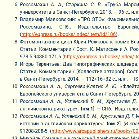
Россомахин
А. А.,
Старкина
С. В.
«Труба Марси
университета в Санкт-Петербурге, 2013. — 96 с., илл
Владимир Маяковский: «ПРО ЭТО»: Факсимильное из
Россомахина. СПб.: Издательство Европей
(
http://eupress.ru/books/index/item/id/186
).
Фотомонтажный цикл Юрия Рожкова к поэме Влад
Статьи. Комментарии / Сост. К. Матиссен и А. Росс
978-5-94380-171-6 (
https://eupress.ru/books/index/i
Игорь Терентьев: Два типографических шедевра.
Статьи. Комментарии / [Коллектив авторов]. Сост.
в Санкт-Петербурге, 2014. — 112+16+32 с., илл. — IS
Россомахин
А. А.,
Сергеева-Клятис А. Ю.
«Флейта
Европейского университета в Санкт-Петербурге, 2015
Россомахин
А. А.,
Успенский В. М., Хрусталёв
Д. 
английской карикатуре»:
Том 1
]. — СПб.: Издательс
Россомахин
А. А.,
Успенский В. М., Хрусталёв
Д. Г.
М
истории в английской карикатуре»:
Том 2
]. (
В соа
91208-208-5. (
http://www.arcapublishers.ru/books/0
Михайль Семенко и украинский панфутуризм: Маниф