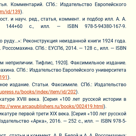
ья. Комментарий. СПб.: Издательство Европейского
tem/id/139
).
 и науч. ред., статья, коммент. и подбор илл. А. А.
— 144+60 с., илл. — ISBN 978-5-94380-167-9.
ду...»: Реконструкция неизданной книги 1924 года.
 Россомахина. СПб.: ЕУСПб, 2014. — 128 с., илл. — ISBN
м неприличии. Тифлис, 1920]. Факсимильное издание.
омахина. СПб.: Издательство Европейского университета
/191
).
е издание. Статьи. Факсимиле. СПб.: Издательство
upress.ru/books/index/item/id/202
).
туре XVIII века. [Серия «100 лет русской истории в
ttp://www.arcapublishers.ru/books/002419.html
).
катуре первой трети XIX века. [Серия «100 лет русской
Издательство «Арка», 2016. — 252 с., илл. — ISBN 978-5-
, статьи и коммент. А. В. Белой и А. А. Россомахина;