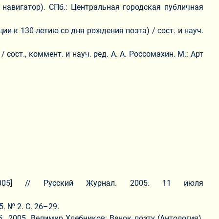
навигатор). СПб.: Центральная городская публичная
 к 130-летию со дня рождения поэта) / сост. и науч.
ст., коммент. и науч. ред. А. А. Россомахин. М.: Арт
2005] // Русский Журнал. 2005. 11 июля
5. № 2. С. 26–29.
., 2005. Велимир Хлебников: Венок поэту (Антология).