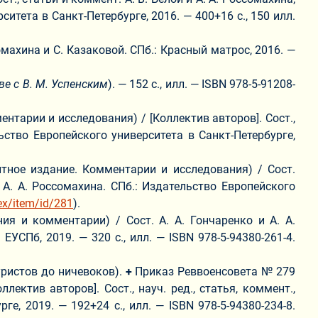
ситета в Санкт-Петербурге, 2016. — 400+16 с., 150 илл.
омахина и С. Казаковой. СПб.: Красный матрос, 2016. —
ве с В. М. Успенским
). — 152 с., илл. — ISBN 978-5-91208-
тарии и исследования) / [Коллектив авторов]. Сост.,
льство Европейского университета в Санкт-Петербурге,
тное издание. Комментарии и исследования) / Сост.
. А. А. Россомахина. СПб.: Издательство Европейского
ex/item/id/281
).
я и комментарии) / Сост. А. А. Гончаренко и А. А.
 ЕУСПб, 2019. — 320 с., илл. — ISBN 978-5-94380-261-4.
уристов до ничевоков).
+
Приказ Реввоенсовета № 279
ктив авторов]. Сост., науч. ред., статья, коммент.,
е, 2019. — 192+24 с., илл. — ISBN 978-5-94380-234-8.