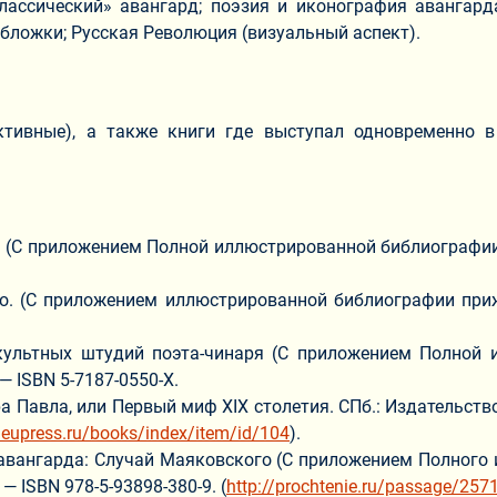
лассический» авангард; поэзия и иконография авангарда
бложки; Русская Революция (визуальный аспект).
ктивные), а также книги где выступал одновременно в 
(С приложением Полной иллюстрированной библиографии 
. (С приложением иллюстрированной библиографии приж
ультных штудий поэта-чинаря (С приложением Полной 
 — ISBN 5-7187-0550-Х.
 Павла, или Первый миф XIX столетия. СПб.: Издательство
.eupress.ru/books/index/item/id/104
).
вангарда: Случай Маяковского (С приложением Полного 
 — ISBN 978-5-93898-380-9. (
http://prochtenie.ru/passage/257