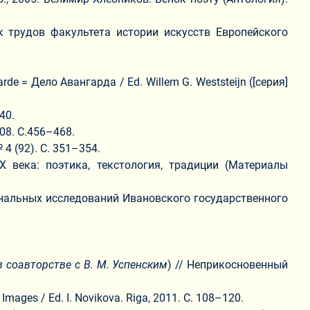
к трудов факультета истории искусств Европейского
 = Дело Авангарда / Ed. Willem G. Weststeijn ([серия]
40.
08. С.456–468.
4 (92). C. 351–354.
 века: поэтика, текстология, традиции (Материалы
иональных исследований Ивановского государственного
в соавторстве с В. М. Успенским
) // Неприкосновенный
ages / Ed. I. Novikova. Riga, 2011. С. 108–120.