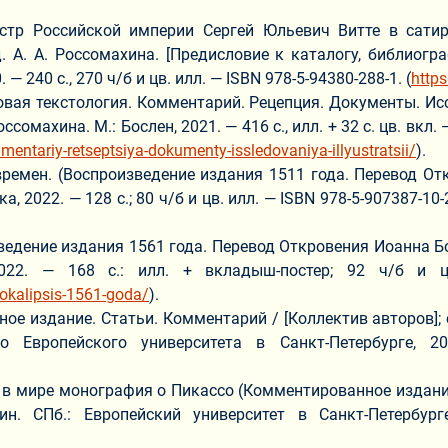
стр Российской империи Сергей Юльевич Витте в сатир
. А. А. Россомахина. [Предисловие к каталогу, библиограф
 240 с., 270 ч/б и цв. илл. — ISBN 978-5-94380-288-1. (
http
вая текстология. Комментарий. Рецепция. Документы. Иссл
оссомахина. М.: Бослен, 2021. — 416 с., илл. + 32 с. цв. вкл. 
entariy-retseptsiya-dokumenty-issledovaniya-illyustratsii/
).
ремен. (Воспроизведение издания 1511 года. Перевод От
а, 2022. — 128 с.; 80 ч/б и цв. илл. — ISBN 978-5-907387-10-2
едение издания 1561 года. Перевод Откровения Иоанна Бог
022. — 168 с.: илл. + вкладыш-постер; 92 ч/б и цв
pokalipsis-1561-goda/
).
 издание. Статьи. Комментарий / [Коллектив авторов]; сос
о Европейского университета в Санкт-Петербурге, 20
в мире монография о Пикассо (Комментированное издание) 
н. СПб.: Европейский университет в Санкт-Петербурге