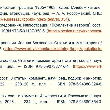
ической графике 1905–1908 годов: [Альбом-каталог
ия, атрибуции, науч. ред. — А. А. Россомахин]. СПб.:
s://eupress.ru/books/index/item/id/354
).
едования. Иллюстрации / [Коллектив авторов]; сост.,
— ISBN 978-5-91187-358-5. (
https://boslen.ru/sverkhpovest-
кровения Иоанна Богослова. Статьи и комментарии) /
. (
https://www.art-volkhonka.ru/catalog/knigi/apokalipsis-
ослова. Статьи и комментарии / статья, сост. и науч.
. илл. — ISBN 978-5-907387-16-4. (
https://www.art-
т., 3 статьи, коммент., науч. ред., подбор и аннотир.
22. — 208+20 с., илл. — ISBN 978-5-94380-324-6.
/ сост. и коммент. А. Фарсетти, А. Россомахин; науч.
, 2023. — 234 с., илл. — ISBN 978-5-94380-354-3.