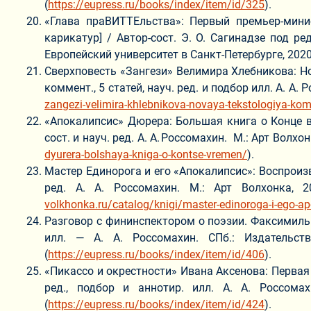
(
https://eupress.ru/books/index/item/id/325
).
«Глава праВИТТЕльства»: Первый премьер-мини
карикатур] / Автор-сост. Э. О. Сагинадзе под ред
Европейский университет в Санкт-Петербурге, 2020. —
Сверхповесть «Зангези» Велимира Хлебникова: Но
коммент., 5 статей, науч. ред. и подбор илл. А. А. Р
zangezi-velimira-khlebnikova-novaya-tekstologiya-komm
«Апокалипсис» Дюрера: Большая книга о Конце в
cост. и науч. ред. А. А. Россомахин. М.: Арт Волхонк
dyurera-bolshaya-kniga-o-kontse-vremen/
).
Мастер Единорога и его «Апокалипсис»: Воспроизв
ред. А. А. Россомахин. М.: Арт Волхонка, 2
volkhonka.ru/catalog/knigi/master-edinoroga-i-ego-a
Разговор с фининспектором о поэзии. Факсимильное
илл. — А. А. Россомахин. СПб.: Издательств
(
https://eupress.ru/books/index/item/id/406
).
«Пикассо и окрестности» Ивана Аксенова: Первая 
ред., подбор и аннотир. илл. А. А. Россомахи
(
https://eupress.ru/books/index/item/id/424
).