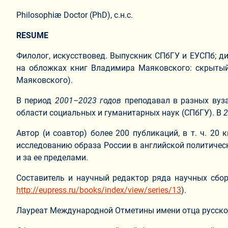
Philosophiæ Doctor (PhD), с.н.с.
RESUME
Филолог, искусствовед. Выпускник СПбГУ и ЕУСПб; ди
на обложках книг Владимира Маяковского: скрытый 
Маяковского).
В период
2001–2023 годов
преподавал в разных вуза
области социальных и гуманитарных наук (СПбГУ). В
2
Автор (и соавтор) более 200 публикаций, в т. ч. 2
исследованию образа России в английской политическ
и за ее пределами.
Составитель и научный редактор ряда научных сбо
http://eupress.ru/books/index/view/series/13
).
Лауреат Международной Отметины имени отца русско