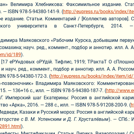
ан» Велимира Хлебникова: Факсимильное издание. Стат
. — ISBN 978-5-94380-141-9. (
http://eupress.ru/books/index/i
дание. Статьи. Комментарий / [Коллектив авторов]. Сост.
ского университета в Санкт-Петербурге, 2014. 
имира Маяковского «Рабочим Курска, добывшим первую ру
омахина; науч. ред., коммент., подбор и аннотир. илл. А. А.
tem/id/189
).
 [17 еРУндовых оРУдiй. Тифлис, 1919; ТРактаТ О сПлошно
 и науч. ред., коммент., подбор и аннотир. илл. А. А. Росс
BN 978-5-94380-172-3. (
http://eupress.ru/books/index/item/id
-позвоночник» Владимира Маяковского: Комментированно
. — 136+16 с., илл. — ISBN 978-5-94380-187-7. (
http://www.e
Г.
Имперский шаг Екатерины: Россия в английской карика
тво «Арка», 2016. — 288 с., илл. — ISBN 978-5-91208-200-9. (
h
едведи, Казаки и Русский мороз: Россия в английской кари
вторстве с В. М. Успенским и Д. Г. Хрусталёвым
). — СПб.: 
02891.html
).
есты. Мистификации. Статьи. Лирика. Визиопоэзия / Сост.