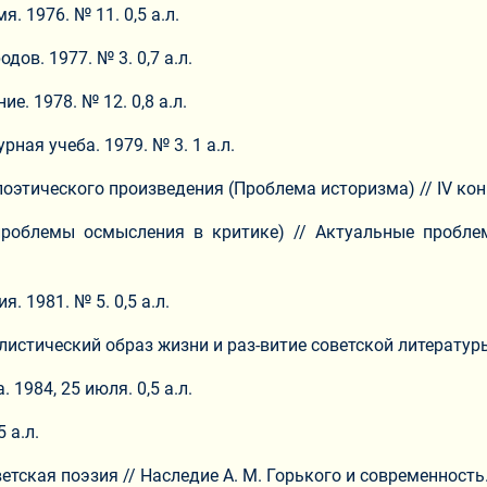
. 1976. № 11. 0,5 а.л.
ов. 1977. № 3. 0,7 а.л.
е. 1978. № 12. 0,8 а.л.
ная учеба. 1979. № 3. 1 а.л.
этического произведения (Проблема историзма) // IV конгр
проблемы осмысления в критике) // Актуальные пробле
. 1981. № 5. 0,5 а.л.
истический образ жизни и раз-витие советской литературы. 
 1984, 25 июля. 0,5 а.л.
 а.л.
тская поэзия // Наследие А. М. Горького и современность. М