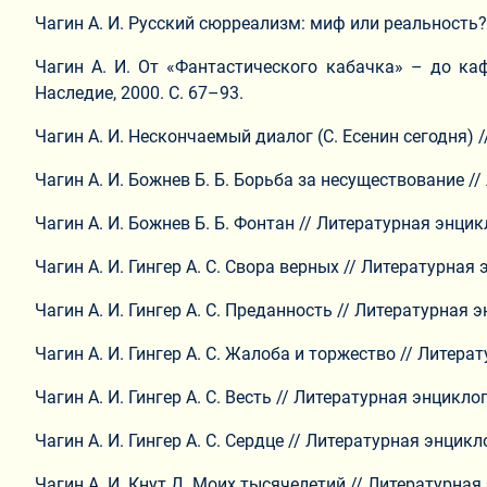
Чагин А. И. Русский сюрреализм: миф или реальность? 
Чагин А. И. От «Фантастического кабачка» – до каф
Наследие, 2000. С. 67–93.
Чагин А. И. Нескончаемый диалог (С. Есенин сегодня) //
Чагин А. И. Божнев Б. Б. Борьба за несуществование // 
Чагин А. И. Божнев Б. Б. Фонтан // Литературная энцикл
Чагин А. И. Гингер А. С. Свора верных // Литературная 
Чагин А. И. Гингер А. С. Преданность // Литературная э
Чагин А. И. Гингер А. С. Жалоба и торжество // Литерат
Чагин А. И. Гингер А. С. Весть // Литературная энциклоп
Чагин А. И. Гингер А. С. Сердце // Литературная энцикло
Чагин А. И. Кнут Д. Моих тысячелетий // Литературная э