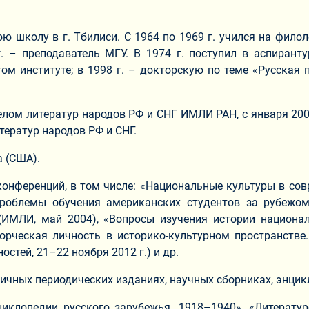
нюю школу в г. Тбилиси. С 1964 по 1969 г. учился на фил
г. – преподаватель МГУ. В 1974 г. поступил в аспиран
ом институте; в 1998 г. – докторскую по теме «Русская 
делом литератур народов РФ и СНГ ИМЛИ РАН, с января 200
тератур народов РФ и СНГ.
а (США).
онференций, в том числе: «Национальные культуры в сов
«Проблемы обучения американских студентов за рубежом
(ИМЛИ, май 2004), «Вопросы изучения истории национа
орческая личность в историко-культурном пространстве.
стей, 21–22 ноября 2012 г.) и др.
азличных периодических изданиях, научных сборниках, энци
иклопедии русского зарубежья. 1918–1940», «Литерату