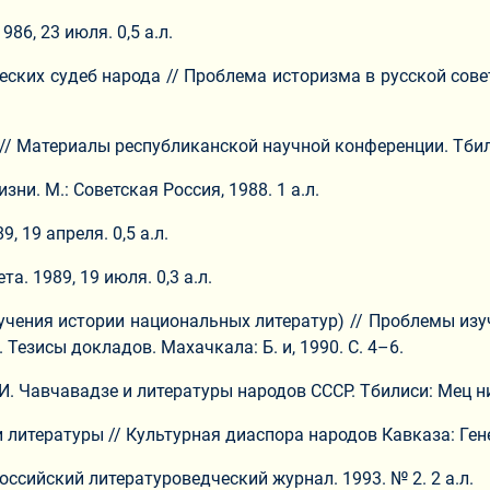
86, 23 июля. 0,5 а.л.
ских судеб народа // Проблема историзма в русской советс
// Материалы республиканской научной конференции. Тбилис
ни. М.: Советская Россия, 1988. 1 а.л.
, 19 апреля. 0,5 а.л.
а. 1989, 19 июля. 0,3 а.л.
изучения истории национальных литератур) // Проблемы из
Тезисы докладов. Махачкала: Б. и, 1990. С. 4–6.
 И. Чавчавадзе и литературы народов СССР. Тбилиси: Мец ние
 литературы // Культурная диаспора народов Кавказа: Генез
Российский литературоведческий журнал. 1993. № 2. 2 а.л.