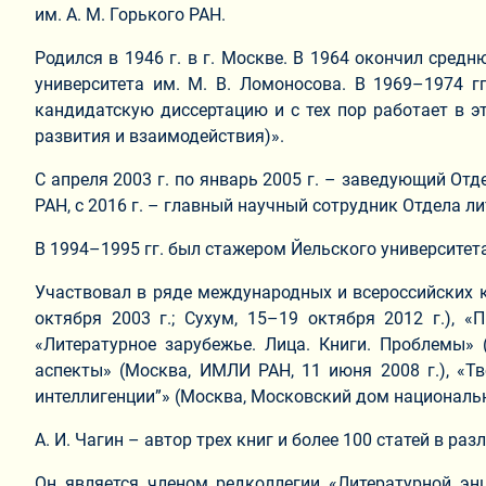
им. А. М. Горького РАН.
Родился в 1946 г. в г. Москве. В 1964 окончил сред
университета им. М. В. Ломоносова. В 1969–1974 г
кандидатскую диссертацию и с тех пор работает в эт
развития и взаимодействия)».
С апреля 2003 г. по январь 2005 г. – заведующий От
РАН, с 2016 г. – главный научный сотрудник Отдела ли
В 1994–1995 гг. был стажером Йельского университет
Участвовал в ряде международных и всероссийских к
октября 2003 г.; Сухум, 15–19 октября 2012 г.), 
«Литературное зарубежье. Лица. Книги. Проблемы» 
аспекты» (Москва, ИМЛИ РАН, 11 июня 2008 г.), «Тв
интеллигенции”» (Москва, Московский дом национально
А. И. Чагин – автор трех книг и более 100 статей в р
Он является членом редколлегии «Литературной энц