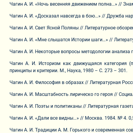
Чагин А. И. «Ночь весенняя движением полна…» // Знамя
Чагин А. И. «Досказал навсегда в бою…» // Дружба народ
Чагин А. И. Свет Ясной Поляны // Литературное обозрени
Чагин А. И. «Мне слышатся Истории шаги…» // Литератур
Чагин А. И. Некоторые вопросы методологии анализа по
Чагин А. И. Историзм как движущаяся категория (
принципы и критерии. М., Наука, 1980 – С. 273 – 301.
Чагин А. И. Философия в образах // Литературная Россия
Чагин А. И. Масштабность лирическо го героя // Социал
Чагин А. И. Поэты и политиканы // Литературная газета.
Чагин А. И. «Дали все видны…» // Москва. 1984. № 4. 0,5
Чагин А. И. Традиции А. М. Горького и современная сове