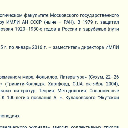
ологическом факультете Московского государственного
туру ИМЛИ АН СССР (ныне – РАН). В 1979 г. защитил
поэзия 1920–1930-х годов в России и зарубежье (пути
5 г. по январь 2016 г. – заместитель директора ИМЛИ
ременном мире. Фольклор. Литература» (Сухум, 22–26
» (Тринити-Колледж, Хартфорд, США; октябрь 2004),
льных литератур. Теория. Методология. Современные
 К 100-летию послания А. Е. Кулаковского “Якутской
клопедиях.
роведческого журнала», многих коллективных трудов