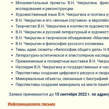
Монументальные проекты В.Н. Чекрыгина: фрес
исследования и реконструкции.
Художественный язык В.Н. Чекрыгина и поэтика р
В.Н. Чекрыгин и его «вечные спутники» в европейс
Творчество В.Н. Чекрыгина в контексте художеств
В.Н. Чекрыгин и русский литературный и художес
В.Н. Чекрыгин и творческое объединение «Макове
В.Н. Чекрыгин и философия русского космизма.
Темы, идеи, сюжеты «Философии общего дела» Н.Ф
Литературно-эстетическое и эпистолярное наслед
Прижизненные и посмертные выставки В.Н. Чекрыги
Наследие В.Н. Чекрыгина в государственных и ча
Перспективы создания цифрового ресурса и сводн
Мемориальные объекты, связанные с биографией 
Перспективы создания мемориала на месте памят
Заявки принимаются до
15 сентября 2022 г. по адрес
Информационное письмо