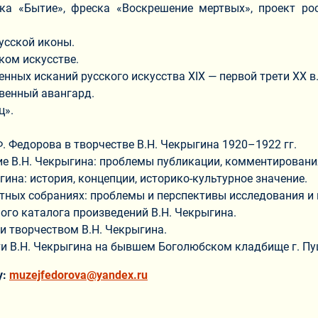
ка «Бытие», фреска «Воскрешение мертвых», проект ро
усской иконы.
ком искусстве.
енных исканий русского искусства XIX — первой трети XX в
твенный авангард.
ц».
. Федорова в творчестве В.Н. Чекрыгина 1920–1922 гг.
ие В.Н. Чекрыгина: проблемы публикации, комментирования
на: история, концепции, историко-культурное значение.
стных собраниях: проблемы и перспективы исследования и 
ого каталога произведений В.Н. Чекрыгина.
и творчеством В.Н. Чекрыгина.
и В.Н. Чекрыгина на бывшем Боголюбском кладбище г. Пу
у:
muzejfedorova@yandex.ru