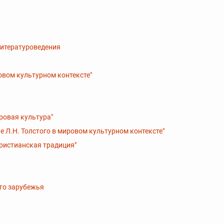
литературоведения
овом культурном контексте"
ровая культура"
е Л.Н. Толстого в мировом культурном контексте"
христианская традиция"
ого зарубежья