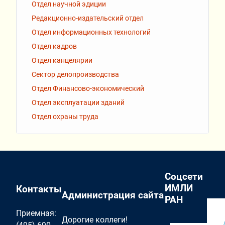
Отдел научной эдиции
Редакционно-издательский отдел
Отдел информационных технологий
Отдел кадров
Отдел канцелярии
Сектор делопроизводства
Отдел Финансово-экономический
Отдел эксплуатации зданий
Отдел охраны труда
Соцсети
ИМЛИ
Контакты
Администрация сайта
РАН
Приемная:
Дорогие коллеги!