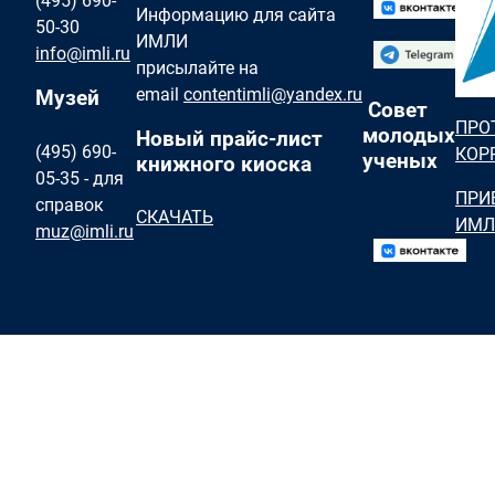
(495) 690-
Информацию для сайта
50-30
ИМЛИ
info@imli.ru
присылайте на
email
contentimli@yandex.ru
Музей
Совет
ПРО
молодых
Новый прайс-лист
(495) 690-
КОР
ученых
книжного киоска
05-35 - для
ПРИ
справок
СКАЧАТЬ
ИМЛ
muz@imli.ru