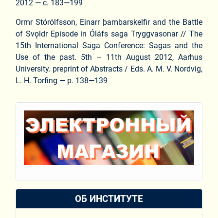
2012 — с. 183—199
Ormr Stórólfsson, Einarr þambarskelfir and the Battle
of Svǫldr Episode in Óláfs saga Tryggvasonar // The
15th International Saga Conference: Sagas and the
Use of the past. 5th – 11th August 2012, Aarhus
University. preprint of Abstracts / Eds. A. M. V. Nordvig,
L. H. Torfing — p. 138—139
ОБ ИНСТИТУТЕ