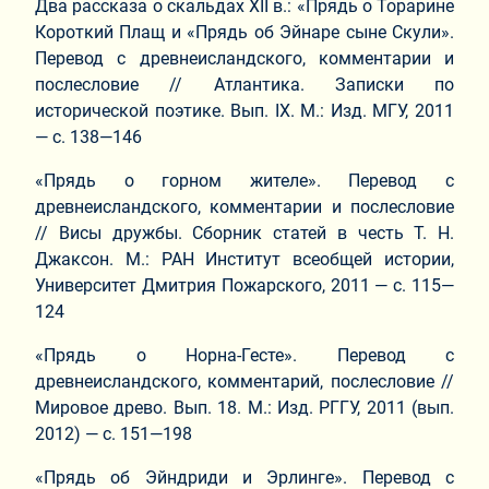
Два рассказа о скальдах XII в.: «Прядь о Торарине
Короткий Плащ и «Прядь об Эйнаре сыне Скули».
Перевод с древнеисландского, комментарии и
послесловие // Атлантика. Записки по
исторической поэтике. Вып. IX. М.: Изд. МГУ, 2011
— с. 138—146
«Прядь о горном жителе». Перевод с
древнеисландского, комментарии и послесловие
// Висы дружбы. Сборник статей в честь Т. Н.
Джаксон. М.: РАН Институт всеобщей истории,
Университет Дмитрия Пожарского, 2011 — с. 115—
124
«Прядь о Норна-Гесте». Перевод с
древнеисландского, комментарий, послесловие //
Мировое древо. Вып. 18. М.: Изд. РГГУ, 2011 (вып.
2012) — с. 151—198
«Прядь об Эйндриди и Эрлинге». Перевод с