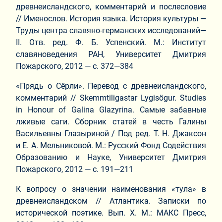
древнеисландского, комментарий и послесловие
// Именослов. История языка. История культуры —
Труды центра славяно-германских исследований—
II. Отв. ред. Ф. Б. Успенский. М.: Институт
славяноведения РАН, Университет Дмитрия
Пожарского, 2012 — с. 372—384
«Прядь о Сёрли». Перевод с древнеисландского,
комментарий // Skemmtiligastar Lygisögur. Studies
in Honour of Galina Glazyrina. Самые забавные
лживые саги. Сборник статей в честь Галины
Васильевны Глазыриной / Под ред. Т. Н. Джаксон
и Е. А. Мельниковой. М.: Русский Фонд Содействия
Образованию и Науке, Университет Дмитрия
Пожарского, 2012 — с. 191—211
К вопросу о значении наименования «тула» в
древнеисландском // Атлантика. Записки по
исторической поэтике. Вып. X. М.: МАКС Пресс,