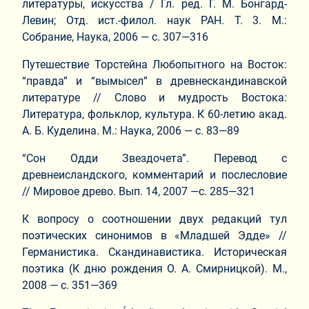
литературы, искусства / Гл. ред. Г. М. Бонгард-
Левин; Отд. ист.-филол. наук РАН. Т. 3. М.:
Собрание, Наука, 2006 — с. 307—316
Путешествие Торстейна Любопытного на Восток:
“правда” и “вымысел” в древнескандинавской
литературе // Слово и мудрость Востока:
Литература, фольклор, культура. К 60-летию акад.
А. Б. Куделина. М.: Наука, 2006 — с. 83—89
“Сон Одди Звездочета”. Перевод с
древнеисландского, комментарий и послесловие
// Мировое древо. Вып. 14, 2007 —с. 285—321
К вопросу о соотношении двух редакций тул
поэтических синонимов в «Младшей Эдде» //
Германистика. Скандинавистика. Историческая
поэтика (К дню рождения О. А. Смирницкой). М.,
2008 — с. 351—369