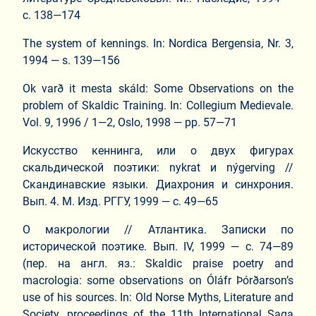
с. 138—174
The system of kennings. In: Nordica Bergensia, Nr. 3,
1994 — s. 139—156
Ok varð it mesta skáld: Some Observations on the
problem of Skaldic Training. In: Collegium Medievale.
Vol. 9, 1996 / 1—2, Oslo, 1998 — pp. 57—71
Искусство кеннинга, или о двух фигурах
скальдической поэтики: nykrat и nýgerving //
Скандинавские языки. Диахрония и синхрония.
Вып. 4. М. Изд. РГГУ, 1999 — с. 49—65
О макрологии // Атлантика. Записки по
исторической поэтике. Вып. IV, 1999 — с. 74—89
(пер. на англ. яз.: Skaldic praise poetry and
macrologia: some observations on Óláfr Þórðarson’s
use of his sources. In: Old Norse Myths, Literature and
Society. proceedings of the 11th International Saga