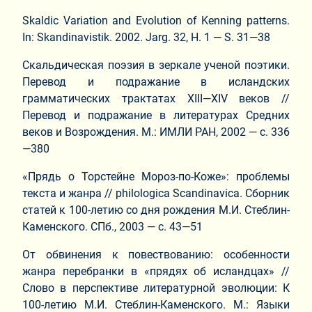
Skaldic Variation and Evolution of Kenning patterns.
In: Skandinavistik. 2002. Jarg. 32, H. 1 — S. 31—38
Скальдическая поэзия в зеркале ученой поэтики.
Перевод и подражание в исландских
грамматических трактатах XIII—XIV веков //
Перевод и подражание в литературах Средних
веков и Возрождения. М.: ИМЛИ РАН, 2002 — с. 336
—380
«Прядь о Торстейне Мороз-по-Коже»: проблемы
текста и жанра // philologica Scandinavica. Сборник
статей к 100-летию со дня рождения М.И. Стеблин-
Каменского. СПб., 2003 — с. 43—51
От обвинения к повествованию: особенности
жанра перебранки в «прядях об исландцах» //
Слово в перспективе литературной эволюции: К
100-летию М.И. Стеблин-Каменского. М.: Языки