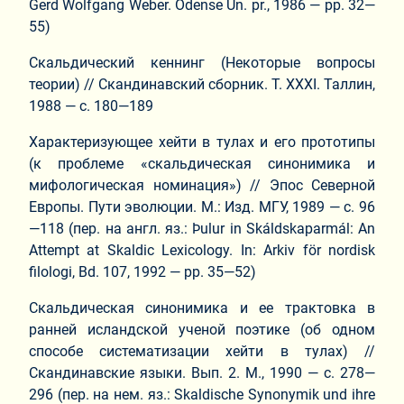
Gerd Wolfgang Weber. Odense Un. pr., 1986 — pp. 32—
55)
Скальдический кеннинг (Некоторые вопросы
теории) // Скандинавский сборник. Т. ХХХI. Таллин,
1988 — с. 180—189
Характеризующее хейти в тулах и его прототипы
(к проблеме «скальдическая синонимика и
мифологическая номинация») // Эпос Северной
Европы. Пути эволюции. М.: Изд. МГУ, 1989 — с. 96
—118 (пер. на англ. яз.: Þulur in Skáldskaparmál: An
Attempt at Skaldic Lexicology. In: Arkiv för nordisk
filologi, Bd. 107, 1992 — pp. 35—52)
Скальдическая синонимика и ее трактовка в
ранней исландской ученой поэтике (об одном
способе систематизации хейти в тулах) //
Скандинавские языки. Вып. 2. М., 1990 — с. 278—
296 (пер. на нем. яз.: Skaldische Synonymik und ihre