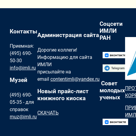
Соцсети
ИМЛИ
Контакты
Администрация сайта
РАН
Приемная:
Дорогие коллеги!
(495) 690-
Информацию для сайта
50-30
ИМЛИ
info@imli.ru
присылайте на
email
contentimli@yandex.ru
Музей
Совет
ПРО
молодых
Новый прайс-лист
(495) 690-
КОР
ученых
книжного киоска
05-35 - для
ПРИ
справок
СКАЧАТЬ
ИМЛ
muz@imli.ru