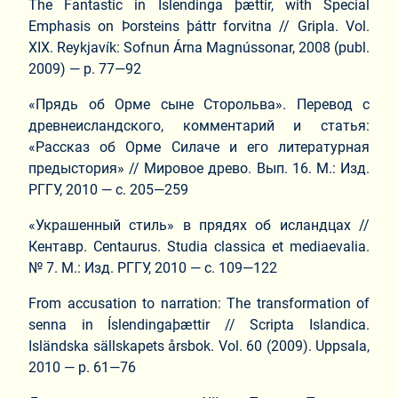
The Fantastic in Íslendinga þættir, with Special
Emphasis on Þorsteins þáttr forvitna // Gripla. Vol.
XIX. Reykjavík: Sofnun Árna Magnússonar, 2008 (publ.
2009) — p. 77—92
«Прядь об Орме сыне Сторольва». Перевод с
древнеисландского, комментарий и статья:
«Рассказ об Орме Силаче и его литературная
предыстория» // Мировое древо. Вып. 16. М.: Изд.
РГГУ, 2010 — с. 205—259
«Украшенный стиль» в прядях об исландцах //
Кентавр. Centaurus. Studia classica et mediaevalia.
№ 7. М.: Изд. РГГУ, 2010 — с. 109—122
From accusation to narration: The transformation of
senna in Íslendingaþættir // Scripta Islandica.
Isländska sällskapets årsbok. Vol. 60 (2009). Uppsala,
2010 — p. 61—76