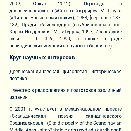
2009; Орхус 2012). Переводит с
древнеисландского («Сага о Сверрире». М.: Наука
(«Литературные памятники»), 1988, [пер. глав 137-
182]; Пряди об исландцах (опубликованы в кн.:
Корни Иггдрасиля. М., «Терра», 1997; Исландские
саги. Т. II. СПб., 1999, а также в ряде
периодических изданий и научных сборников).
Круг научных интересов
Древнескандинавская филология, историческая
поэтика.
Членство в редколлегиях и подготовка различный
изданий
С 2001 г. участвует в международном проекте
«Скальдическая поэзия скандинавского
Средневековья» (Skaldic poetry of the Scandinavian
Middle Ages [http://skaldic.arts.usyd.edu.au/db.php])