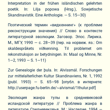
Interpretation in der frühen isländischen gelehrten
poetik. In: Lilja popowa (Hrsg.), Sowjetische
Skandinavistik. Eine Anthologie. — S. 15—30)
Поэтический термин «видкеннинг» (к проблеме
реконструкции значения) // Слово в контексте
литературной эволюции. Заговор. Эпос. Лирика.
М., МГУ, 1990 — с. 28—39 (пер. на норвеж. яз.: Om
skaldespråkets viðkenning. Til problemet om
rekonstruksjon av betydningen. In: Maal og Minne, Nr.
1—2, 1993 — S. 1—11)
Zur Genealogie der þula. In: Alvíssmál. Forschungen
zur mittelalterlichen Kultur Skandinaviens, Nr. 1, 1992
(publ. 1993) — S. 65—98 [опубл. в интернете:
http://userpage.fu-berlin.de/~alvismal/1thulur.pdf]
Эволюция жанра тулы в средневековой
исландской литературе // Проблема жанра в
литературе Средневековья. М.: Наследие, 1994 —