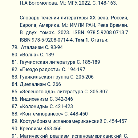
Н.А.Богомолова. М.: МГУ, 2022. С. 148-163.
Словарь течений литературы ХХ века. Россия,
Европа, Америка. М.: ИМЛИ РАН, Река Времен.
В двух томах. 2023. ISBN 978-5-9208-0713-7
ISBN 978-5-9208-0714-4.
Том 1.
Статьи:
Аталаизм С. 93-94
«Волна» С. 139
Гаучистская литература С. 185-189
«Гнездо радости» С. 194-197
Гуаякильская группа С. 205-206
Диепализм С. 266
«Зеленого ада» литература С. 305-307
Индихенизм С. 342-346
«Колониды» С. 421-423
«Контемпоранеос» С. 448-450
Костумбризм испаноамериканский С. 454-457
Креолизм 463-466
Магический реализм испаноамериканский С.