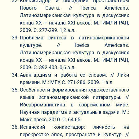
Конкистадор и овладение пространством
Нового Света. // Iberica Americans.
Латиноамериканская культура в дискуссиях
конца ХХ – начала XXI веков. М.: ИМЛИ РАН,
2009. С. 277-299. 1,2 а.л.
Проблема синтеза в латиноамериканской
культуре. // Iberica Americans.
Латиноамериканская культура в дискуссиях
конца ХХ – начала XXI веков. М.: ИМЛИ РАН,
2009. С. 392-403. 0,6 а.л.
Авангардизм и работа со словом. // Лики
времени. М.: МГУ, С. 271-286. 2009. 1 а.л.
Особенности формирования художественного
языка испаноамериканской литературы. //
Иберороманистика в современном мире.
Научная парадигма и актуальные задачи. М.:
Макс-пресс, 2010. С. 64-65.
Испанский конкистадор: личность на
перекрестке эпох, пространств и культур. //