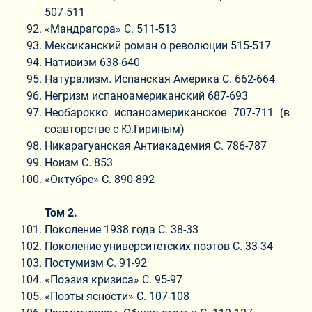
507-511
«Мандрагора» С. 511-513
Мексиканский роман о революции 515-517
Нативизм 638-640
Натурализм. Испанская Америка С. 662-664
Негризм испаноамериканский 687-693
Необарокко испаноамериканское 707-711 (в
соавторстве с Ю.Гириным)
Никарагуанская Антиакадемия С. 786-787
Ноизм С. 853
«Октубре» С. 890-892
Том 2.
Поколение 1938 года С. 38-33
Поколение университетских поэтов С. 33-34
Постумизм С. 91-92
«Поэзия кризиса» С. 95-97
«Поэты ясности» С. 107-108