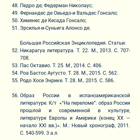
Педро де; Федерман Николаус;
Фернандес де Овьедо-и Вальдес Гонсало;
Хименес де Кесада Гонсало;
Эрсилья-и-Суньига Алонсо де.
Большая Российская Энциклопедия. Статьи:
Никарагуа литература. Т. 22. М., 2013. С. 707-
708.
Пас Октавио. Т. 25. М., 2014. С. 406.
Роа Бастос Аугусто. Т. 28. М., 2015. С. 562.
Родо Хосе Энрике. Т. 28. М., 2015. С. 586.
Образ России в испаноамериканской
литературе. К/т «“На переломе”: образ России
прошлой и современной в культуре,
литературе Европы и Америки (конец XX —
начало XXI вв.)». М.: Новый хронограф, 2011.
С. 540-599. 3 а.л.