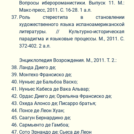
Вопросы иберороманистики. Выпуск 11. М.:
Макс-пресс, 2011. С. 16-28. 1 а.л.
Роль стереотипа в становлении
художественного языка испаноамериканской
литературы. // Культурно-историческая
парадигма и языковые процессы. М., 2011. С.
372-402. 2 а.л.
Энциклопедия Возрождения. М., 2011. Т. 2.:
Ланда Диего де;
Монтехо Франсиско де;
Нуньес де Бальбоа Васко;
Нуньес Кабеса де Вака Альвар;
Ордас Диего де; Орельяна Франсиско де;
Охеда Алонсо де; Писарро братья;
Понсе де Леон Хуан;
Саагун Бернардино де;
Сармьенто де Гамбоа;
Сото Эрнандо де; Сьеса де Леон