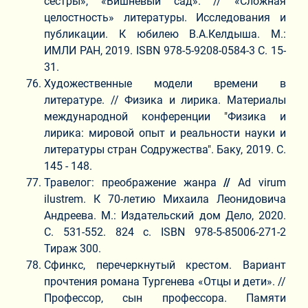
сестры», «Вишневый сад». // «Сложная
целостность» литературы. Исследования и
публикации. К юбилею В.А.Келдыша. М.:
ИМЛИ РАН, 2019. ISBN 978-5-9208-0584-3 C. 15-
31.
Художественные модели времени в
литературе. // Физика и лирика. Материалы
международной конференции "Физика и
лирика: мировой опыт и реальности науки и
литературы стран Содружества". Баку, 2019. С.
145 - 148.
Травелог: преображение жанра
//
Ad virum
ilustrem. К 70-летию Михаила Леонидовича
Андреева. М.: Издательский дом Дело, 2020.
С. 531-552. 824 c. ISBN 978-5-85006-271-2
Тираж 300.
Сфинкс, перечеркнутый крестом. Вариант
прочтения романа Тургенева «Отцы и дети». //
Профессор, сын профессора. Памяти