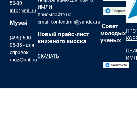
50-30
ИМЛИ
info@imli.ru
присылайте на
email
contentimli@yandex.ru
Музей
Совет
ПРО
молодых
Новый прайс-лист
(495) 690-
КОР
ученых
книжного киоска
05-35 - для
ПРИ
справок
СКАЧАТЬ
ИМЛ
muz@imli.ru