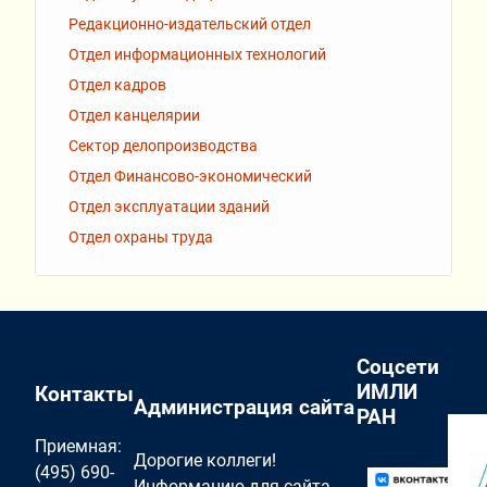
Редакционно-издательский отдел
Отдел информационных технологий
Отдел кадров
Отдел канцелярии
Сектор делопроизводства
Отдел Финансово-экономический
Отдел эксплуатации зданий
Отдел охраны труда
Соцсети
ИМЛИ
Контакты
Администрация сайта
РАН
Приемная:
Дорогие коллеги!
(495) 690-
Информацию для сайта