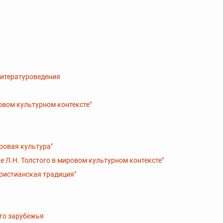
литературоведения
овом культурном контексте"
ровая культура"
е Л.Н. Толстого в мировом культурном контексте"
христианская традиция"
ого зарубежья