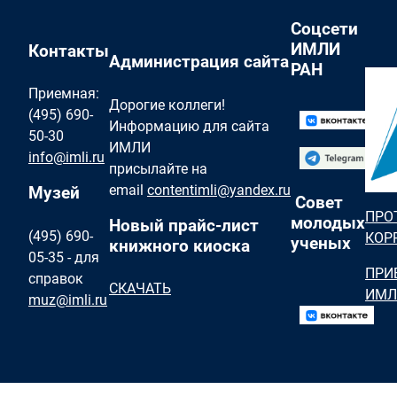
Соцсети
ИМЛИ
Контакты
Администрация сайта
РАН
Приемная:
Дорогие коллеги!
(495) 690-
Информацию для сайта
50-30
ИМЛИ
info@imli.ru
присылайте на
email
contentimli@yandex.ru
Музей
Совет
ПРО
молодых
Новый прайс-лист
(495) 690-
КОР
ученых
книжного киоска
05-35 - для
ПРИ
справок
СКАЧАТЬ
ИМЛ
muz@imli.ru