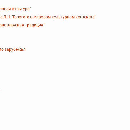
ровая культура"
е Л.Н. Толстого в мировом культурном контексте"
христианская традиция"
ого зарубежья
о