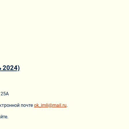
ь 2024)
 25А
ектронной почте
ok_imli@mail.ru
.
йте.