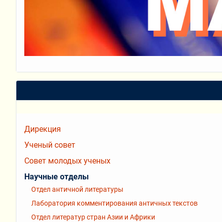
Дирекция
Ученый совет
Совет молодых ученых
Научные отделы
Отдел античной литературы
Лаборатория комментирования античных текстов
Отдел литератур стран Азии и Африки