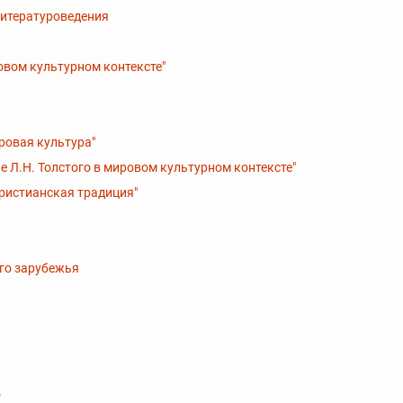
литературоведения
овом культурном контексте"
ровая культура"
е Л.Н. Толстого в мировом культурном контексте"
христианская традиция"
ого зарубежья
о