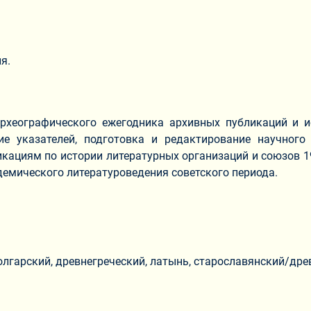
ия.
рхеографического ежегодника архивных публикаций и ис
е указателей, подготовка и редактирование научного а
кациям по истории литературных организаций и союзов 1
демического литературоведения советского периода.
олгарский, древнегреческий, латынь, старославянский/дре