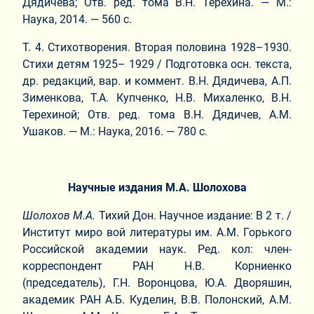
Дядичева; Отв. ред. тома В.Н. Терехина. — М.:
Наука, 2014. — 560 с.
Т. 4. Стихотворения. Вторая половина 1928–1930.
Стихи детям 1925– 1929 / Подготовка осн. текста,
др. редакций, вар. и коммент. В.Н. Дядичева, А.П.
Зименкова, Т.А. Купченко, Н.В. Михаленко, В.Н.
Терехиной; Отв. ред. тома В.Н. Дядичев, А.М.
Ушаков. — М.: Наука, 2016. — 780 с.
Научные издания М.А. Шолохова
Шолохов М.А.
Тихий Дон. Научное издание: В 2 т. /
Институт миро вой литературы им. А.М. Горького
Российской академии наук. Ред. кол: член-
корреспондент РАН Н.В. Корниенко
(председатель), Г.Н. Воронцова, Ю.А. Дворяшин,
академик РАН А.Б. Куделин, В.В. Полонский, А.М.