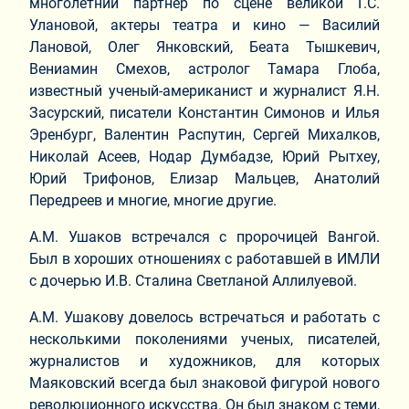
многолетний партнер по сцене великой Г.С.
Улановой, актеры театра и кино — Василий
Лановой, Олег Янковский, Беата Тышкевич,
Вениамин Смехов, астролог Тамара Глоба,
известный ученый-американист и журналист Я.Н.
Засурский, писатели Константин Симонов и Илья
Эренбург, Валентин Распутин, Сергей Михалков,
Николай Асеев, Нодар Думбадзе, Юрий Рытхеу,
Юрий Трифонов, Елизар Мальцев, Анатолий
Передреев и многие, многие другие.
А.М. Ушаков встречался с пророчицей Вангой.
Был в хороших отношениях с работавшей в ИМЛИ
с дочерью И.В. Сталина Светланой Аллилуевой.
А.М. Ушакову довелось встречаться и работать с
несколькими поколениями ученых, писателей,
журналистов и художников, для которых
Маяковский всегда был знаковой фигурой нового
революционного искусства. Он был знаком с теми,