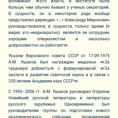
вспоминал: ≪Его власть в институте была
больше, чем обычно бывает у ученых секретарей.
В сущности, он в некотором роде вообще
представлял дирекцию <…> Александр Миронович
руководствовался, в сущности, только одним (я
видел это неоднократно): является ли сотрудник
хорошим специалистом и насколько
добросовестно он работает≫.
Указом Верховного совета СССР от 17.09.1975
А.М. Ушаков был награжден медалью ≪За
трудовую доблесть≫ с формулировкой: ≪За
заслуги в развитии советской науки и в связи с
250-летием Академии наук СССР≫.
С 1995–2006 гг. А.М. Ушаков руководил Отделом
Новейшей русской литературы и литературы
русского зарубежья. Одновременно был
руководителем группы по подготовке нового
академического собрания произведений