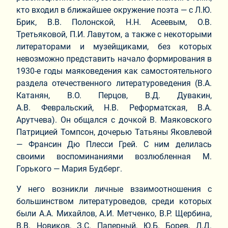
кто входил в ближайшее окружение поэта — с Л.Ю.
Брик, В.В. Полонской, Н.Н. Асеевым, О.В.
Третьяковой, П.И. Лавутом, а также с некоторыми
литераторами и музейщиками, без которых
невозможно представить начало формирования в
1930-е годы маяковедения как самостоятельного
раздела отечественного литературоведения (В.А.
Катанян, В.О. Перцов, В.Д. Дувакин,
А.В. Февральский, Н.В. Реформатская, В.А.
Арутчева). Он общался с дочкой В. Маяковского
Патрицией Томпсон, дочерью Татьяны Яковлевой
— Франсин Дю Плесси Грей. С ним делилась
своими воспоминаниями возлюбленная М.
Горького — Мария Будберг.
У него возникли личные взаимоотношения с
большинством литературоведов, среди которых
были А.А. Михайлов, А.И. Метченко, В.Р. Щербина,
В.В. Новиков, З.С. Паперный, Ю.Б. Борев, Л.Д.