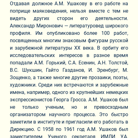
Отдавая должное А.М. Ушакову в его работе на
поприще маяковедения, нельзя вместе с тем не
видеть других сторон его деятельности.
Александр Миронович — литературовед широкого
профиля. Им опубликовано более 100 работ,
посвященных многим знаковым фигурам русской
и зарубежной литературы ХХ века. В орбиту его
исследовательских интересов в разное время
попадали А.М. Горький, С.А. Есенин, А.Н. Толстой,
В.С. Шукшин, Гайто Газданов, И. Эренбург, М.
Зощенко, а также многие другие прозаики, поэты,
художники. Среди них встречаются и зарубежные
имена, например, одного из крупнейших немецких
экспрессионистов Георга Гросса. А.М. Ушаков был
не только ученым, но и превосходным
организатором научного процесса. Это быстро
заметили в институте и пригласили его работать в
Дирекцию. С 1958 по 1961 год А.М. Ушаков был
заместителем Ученого секретаря ИМЛИ У.А.