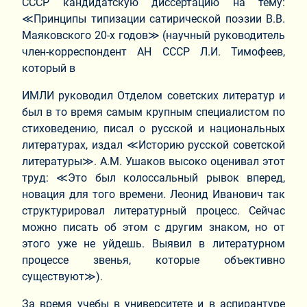
СССР кандидатскую диссертацию на тему:
≪Принципы типизации сатирической поэзии В.В.
Маяковского 20-х годов≫ (научный руководитель
член-корреспондент АН СССР Л.И. Тимофеев,
который в
ИМЛИ руководил Отделом советских литератур и
был в то время самым крупным специалистом по
стиховедению, писал о русской и национальных
литературах, издал ≪Историю русской советской
литературы≫. А.М. Ушаков высоко оценивал этот
труд: ≪Это был колоссальный рывок вперед,
новация для того времени. Леонид Иванович так
структурировал литературный процесс. Сейчас
можно писать об этом с другим знаком, но от
этого уже не уйдешь. Выявил в литературном
процессе звенья, которые объективно
существуют≫).
За время учебы в университете и в аспирантуре