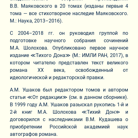
В.В. Маяковского в 20 томах (изданы первые 4
тома — все стихотворное наследие Маяковского.
М.: Наука, 2013–2016).
С 2004–2018 гг. он руководил группой по
подготовке научного собрания сочинений
М.А. Шолохова. Опубликовано первое научное
издание ≪Тихого Дона≫ (М.: ИМЛИ РАН, 2017), в
котором читателю представлен текст великого
романа ХХ века, освобожденный от
идеологической и редакторской правки.
А.М. Ушаков был редактором томов и автором
статьи ≪От редакции≫ (см. в данном сборнике).
В 1999 году А.М. Ушаков разыскал рукопись 1-й и
2-й книг М.А. Шолохова ≪Тихий Дон≫ и
договорился с наследниками В.М. Кудашева о
приобретении Российской академией наук
автографов романа.