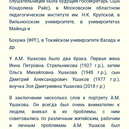
слушательницей была будущий госсекретарь США
Кондолиза Райс), в Московском областном
педагогическом институте им. Н.К. Крупской, в
Вильнюсском университете, в университетах
Майнца и
Бохума (ФРГ), в Токийском университете Васеда и
др.
У А.М. Ушакова было два брака. Первая жена
Инна Петровна Стрельникова (1927 г.р.), затем
Ольга Михайловна Ушакова (1948 г.р.), сын
Дмитрий Александрович Ушаков (1977 г.р.),
внучка Зоя Дмитриевна Ушакова (2018 г.р.)
В заключении несколько слов к портрету А.М.
Ушакова. Он всегда был очень внимателен к
людям, вникал в их проблемы, с ним
советовались по различным житейским, рабочим
и личным проблемам. А.М. Ушаков был