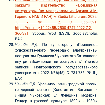
закрыто издательство «Всемирная
литература» (по материалам из Архива А.М.
Горького ИМЛИ РАН) // Studia Litterarum. 2022.
Т. 7, № 2. С. 366–391
.
https://doi.org/10.22455/2500-4247-2022-7-2-
366-391
. Scopus, WoS (ESCI), GoogleScholar,
ВАК
Чечнёв Я.Д.
По ту сторону «Принципов
художественного перевода»: альтернативы
постулатам Гумилева-Чуковского-Батюшкова
внутри «Всемирной литературы» // Ученые
записки Новгородского государственного
университета. 2022. № 6(45). С. 731-736. РИНЦ,
ВАК
Чечнёв Я.Д.
Урбанизм ленинградской прозы:
гендерный аспект (Константин Вагинов и
Лидия Чуковская) // Женщина модерна:
Гендер в русской культуре 1890-х - 1930-х