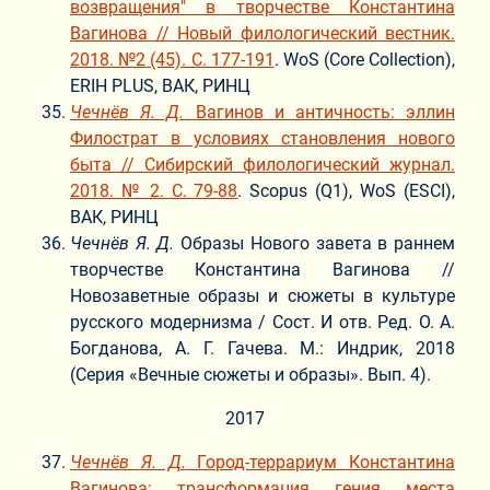
возвращения" в творчестве Константина
Вагинова // Новый филологический вестник.
2018. №2 (45). С. 177-191
. WoS (Core Collection),
ERIH PLUS, ВАК, РИНЦ
Чечнёв Я. Д.
Вагинов и античность: эллин
Филострат в условиях становления нового
быта // Сибирский филологический журнал.
2018. № 2. С. 79-88
. Scopus (Q1), WoS (ESCI),
ВАК, РИНЦ
Чечнёв Я. Д.
Образы Нового завета в раннем
творчестве Константина Вагинова //
Новозаветные образы и сюжеты в культуре
русского модернизма / Сост. И отв. Ред. О. А.
Богданова, А. Г. Гачева. М.: Индрик, 2018
(Серия «Вечные сюжеты и образы». Вып. 4).
2017
Чечнёв Я. Д.
Город-террариум Константина
Вагинова: трансформация гения места