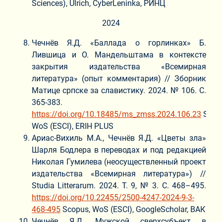
Sciences), Ulrich, CyberLeninka, РИНЦ
2024
Чечнёв Я.Д. «Баллада о горлинках» Б.
Лившица и О. Мандельштама в контексте
закрытия издательства «Всемирная
литература» (опыт комментария) // Зборник
Матице српске за славистику. 2024. № 106. С.
365-383.
https://doi.org/10.18485/ms_zmss.2024.106.23
Scop
WoS (ESCI), ERIH PLUS
Ариас-Вихиль М.А., Чечнёв Я.Д. «Цветы зла»
Шарля Бодлера в переводах и под редакцией
Николая Гумилева (неосуществленный проект
издательства «Всемирная литература») //
Studia Litterarum. 2024. Т. 9, № 3. С. 468–495.
https://doi.org/10.22455/2500-4247-2024-9-3-
468-495
Scopus, WoS (ESCI), GoogleScholar, ВАК
Чечнёв Я.Д. Мужской сверхсубъект в