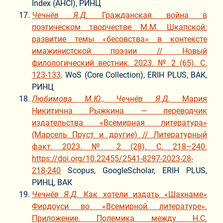
Index (AHCI), РИНЦ
Чечнёв Я.Д.
Гражданская война в
поэтическом творчестве М.М. Шкапской:
развитие темы «бесовства» в контексте
имажинистской поэзии // Новый
филологический вестник. 2023. № 2 (65). С.
123-133
. WoS (Core Collection), ERIH PLUS, ВАК,
РИНЦ
Любимова М.Ю., Чечнёв Я.Д.
Мария
Никитична Рыжкина — переводчик
издательства «Всемирная литература»
(Марсель Пруст и другие) // Литературный
факт. 2023. № 2 (28). С. 218–240.
https://doi.org/10.22455/2541-8297-2023-28-
218-240
Scopus, GoogleScholar, ERIH PLUS,
РИНЦ, ВАК
Чечнёв Я.Д.
Как хотели издать «Шахнаме»
Фирдоуси во «Всемирной литературе».
Приложение. Полемика между Н.С.