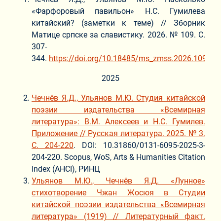
«Фарфоровый павильон» Н.С. Гумилева
китайский? (заметки к теме) // Зборник
Матице српске за славистику. 2026. № 109. С.
307-
344.
https://doi.org/10.18485/ms_zmss.2026.109.17
2025
Чечнёв Я.Д., Ульянов М.Ю. Студия китайской
поэзии издательства «Всемирная
литература»: В.М. Алексеев и Н.С. Гумилев.
Приложение // Русская литература. 2025. № 3.
С. 204-220
. DOI: 10.31860/0131-6095-2025-3-
204-220. Scopus, WoS, Arts & Humanities Citation
Index (AHCI), РИНЦ
Ульянов М.Ю., Чечнёв Я.Д. «Лунное»
стихотворение Чжан Жосюя в Студии
китайской поэзии издательства «Всемирная
литература» (1919) // Литературный факт.