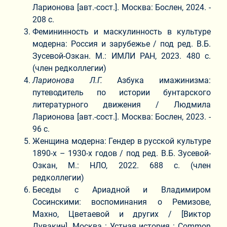
Ларионова [авт.-сост.]. Москва: Бослен, 2024. -
208 с.
Фемининность и маскулинность в культуре
модерна: Россия и зарубежье / под ред. В.Б.
Зусевой-Озкан. М.: ИМЛИ РАН, 2023. 480 с.
(член редколлегии)
Ларионова Л.Г.
Азбука имажинизма:
путеводитель по истории бунтарского
литературного движения / Людмила
Ларионова [авт.-сост.]. Москва: Бослен, 2023. -
96 с.
Женщина модерна: Гендер в русской культуре
1890-х – 1930-х годов / под ред. В.Б. Зусевой-
Озкан, М.: НЛО, 2022. 688 с. (член
редколлегии)
Беседы с Ариадной и Владимиром
Сосинскими: воспоминания о Ремизове,
Махно, Цветаевой и других / [Виктор
Дувакин]. Москва : Устная история : Common