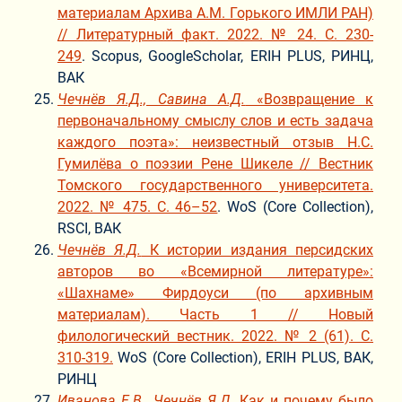
материалам Архива А.М. Горького ИМЛИ РАН)
// Литературный факт. 2022. № 24. С. 230-
249
. Scopus, GoogleScholar, ERIH PLUS, РИНЦ,
ВАК
Чечнёв Я.Д., Савина А.Д.
«Возвращение к
первоначальному смыслу слов и есть задача
каждого поэта»: неизвестный отзыв Н.С.
Гумилёва о поэзии Рене Шикеле // Вестник
Томского государственного университета.
2022. № 475. С. 46–52
. WoS (Core Collection),
RSCI, ВАК
Чечнёв Я.Д.
К истории издания персидских
авторов во «Всемирной литературе»:
«Шахнаме» Фирдоуси (по архивным
материалам). Часть 1 // Новый
филологический вестник. 2022. № 2 (61). С.
310-319.
WoS (Core Collection), ERIH PLUS, ВАК,
РИНЦ
Иванова Е.В., Чечнёв Я.Д.
Как и почему было