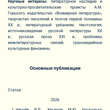
Научные интересы:
литературное наследие и
культурно-просветительские проекты А.М.
Горького, издательство «Всемирная литература»,
творчество писателей и поэтов первой половины
XX в.; литературный урбанизм; текстология;
источниковедение русской литературы XX
в.; русская проза XXI в.; проблемы
межлитературных связей; трансмедийные
культурные феномены.
Основные публикации
Статьи
2026
Чечнёв Я.Д., Ульянов М.Ю. Насколько