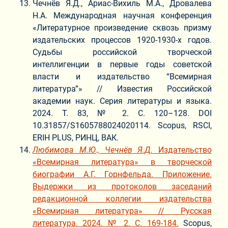
Чечнёв Я.Д., Ариас-Вихиль М.А., Дровалева
Н.А. Международная научная конференция
«Литературное произведение сквозь призму
издательских процессов 1920-1930-х годов.
Судьбы российской творческой
интеллигенции в первые годы советской
власти и издательство “Всемирная
литература”» // Известия Российской
академии наук. Серия литературы и языка.
2024. Т. 83, № 2. С. 120–128. DOI
10.31857/S1605788024020114. Scopus, RSCI,
ERIH PLUS, РИНЦ, ВАК.
Любимова М.Ю., Чечнёв Я.Д.
Издательство
«Всемирная литература» в творческой
биографии А.Г. Горнфельда. Приложение.
Выдержки из протоколов заседаний
редакционной коллегии издательства
«Всемирная литература» // Русская
литература. 2024. № 2. С. 169-184.
Scopus,