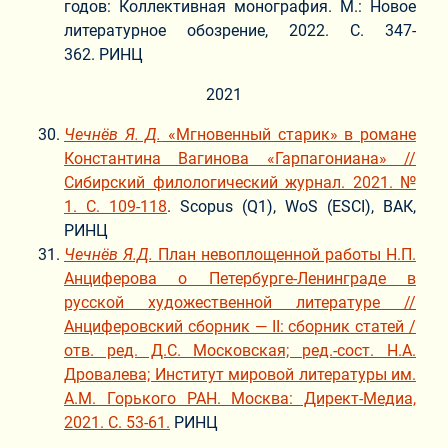
годов: Коллективная монография. М.: Новое
литературное обозрение, 2022. C. 347-
362. РИНЦ
2021
Чечнёв Я. Д.
«Мгновенный старик» в романе
Константина Вагинова «Гарпагониана» //
Сибирский филологический журнал. 2021. №
1. С. 109-118
. Scopus (Q1), WoS (ESCI), ВАК,
РИНЦ
Чечнёв Я.Д.
План невоплощенной работы Н.П.
Анциферова о Петербурге-Ленинграде в
русской художественной литературе //
Анциферовский сборник — II: сборник статей /
отв. ред. Д.С. Московская; ред.-сост. Н.А.
Дровалева; Институт мировой литературы им.
А.М. Горького РАН. Москва: Директ-Медиа,
2021. С. 53-61.
РИНЦ