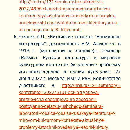
http://imli.ru/121-seminary-i-konferentsii-
2022/4996-xi-mezhdunarodnaya-nauchnaya-
konferentsiya-aspirantov-i-molodykh-uchenykh-
nauchnye-shkoly-instituta-mirovoj-literatury-im-a-
m-gor-kogo-ran-k-90-letiyu-imli
Чечнёв Я.Д. «Китайские сюжеты “Всемирной
литературы”: деятельность В.М. Алексеева в
1919 г. (материалы к хронике)». Семинар
«Rossiсa: Русская литература в мировом
культурном контексте. Актуальные проблемы
источниковедения и теории культуры». 27
июня 2022 г. Москва, ИМЛИ РАН. Количетство
участников: 9.
http://imli.ru/121-seminary-i-
konferentsii-2022/5101-doklad-yakova-
dmitrievicha-chechnjova-na-zasedanii-
postoyanno-dejstvuyushchego-seminara-
laboratorii-rossica-rossisa-russkaya-literatura-v-
mirovom-kul-turnom-kontekste-aktual-nye-
problemy-istochnikovedeniya-i-teorii-kul-tury