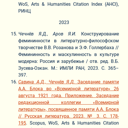
WoS, Arts & Humanities Citation Index (AHCI),
РИНЦ
2023
Чечнёв Я.Д., Аров Я.И.
Конструирование
фемининности в литературно-философском
творчестве В.В. Розанова и Э.Ф. Голлербаха //
Фемининность и маскулинность в культуре
модерна: Россия и зарубежье / отв. ред. В.Б.
Зусева-Озкан. М.: ИМЛИ РАН, 2023. С. 365–
397.
Савина А.Д., Чечнёв Я.Д.
Заседание памяти
А.А. Блока во «Всемирной литературе» 26
августа 1921 года. Приложение. Заседание
редакционной коллегии «Всемирной
литературы», посвященное памяти А.А. Блока
// Русская литература. 2023. № 3. С. 178-
195
. Scopus, WoS, Arts & Humanities Citation