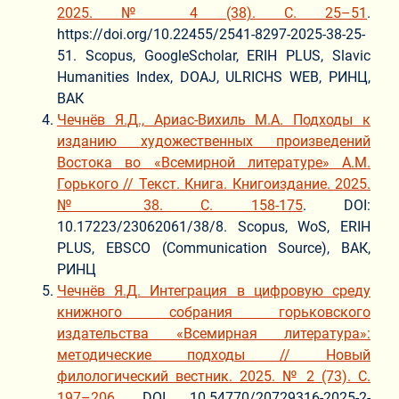
2025. № 4 (38). С. 25–51
.
https://doi.org/10.22455/2541-8297-2025-38-25-
51. Scopus, GoogleScholar, ERIH PLUS, Slavic
Humanities Index, DOAJ, ULRICHS WEB, РИНЦ,
ВАК
Чечнёв Я.Д., Ариас-Вихиль М.А. Подходы к
изданию художественных произведений
Востока во «Всемирной литературе» А.М.
Горького // Текст. Книга. Книгоиздание. 2025.
№ 38. С. 158-175
. DOI:
10.17223/23062061/38/8. Scopus, WoS, ERIH
PLUS, EBSCO (Communication Source), ВАК,
РИНЦ
Чечнёв Я.Д. Интеграция в цифровую среду
книжного собрания горьковского
издательства «Всемирная литература»:
методические подходы // Новый
филологический вестник. 2025. № 2 (73). С.
197–206.
DOI 10.54770/20729316-2025-2-