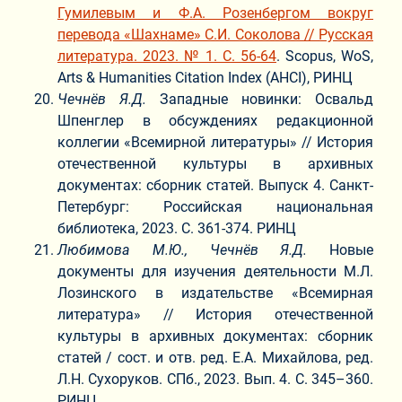
Гумилевым и Ф.А. Розенбергом вокруг
перевода «Шахнаме» С.И. Соколова // Русская
литература. 2023. № 1. С. 56-64
. Scopus, WoS,
Arts & Humanities Citation Index (AHCI), РИНЦ
Чечнёв Я.Д.
Западные новинки: Освальд
Шпенглер в обсуждениях редакционной
коллегии «Всемирной литературы» // История
отечественной культуры в архивных
документах: сборник статей. Выпуск 4. Санкт-
Петербург: Российская национальная
библиотека, 2023. С. 361-374. РИНЦ
Любимова М.Ю., Чечнёв Я.Д.
Новые
документы для изучения деятельности М.Л.
Лозинского в издательстве «Всемирная
литература» // История отечественной
культуры в архивных документах: сборник
статей / сост. и отв. ред. Е.А. Михайлова, ред.
Л.Н. Сухоруков. СПб., 2023. Вып. 4. С. 345–360.
РИНЦ