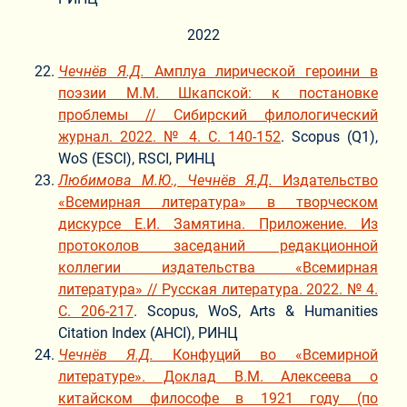
2022
Чечнёв Я.Д.
Амплуа лирической героини в
поэзии М.М. Шкапской: к постановке
проблемы // Сибирский филологический
журнал. 2022. № 4. С. 140-152
. Scopus (Q1),
WoS (ESCI), RSCI, РИНЦ
Любимова М.Ю., Чечнёв Я.Д.
Издательство
«Всемирная литература» в творческом
дискурсе Е.И. Замятина. Приложение. Из
протоколов заседаний редакционной
коллегии издательства «Всемирная
литература» // Русская литература. 2022. № 4.
С. 206-217
. Scopus, WoS, Arts & Humanities
Citation Index (AHCI), РИНЦ
Чечнёв Я.Д.
Конфуций во «Всемирной
литературе». Доклад В.М. Алексеева о
китайском философе в 1921 году (по