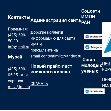
Соцсети
ИМЛИ
Контакты
Администрация сайта
РАН
Приемная:
Дорогие коллеги!
(495) 690-
Информацию для сайта
50-30
ИМЛИ
info@imli.ru
присылайте на
email
contentimli@yandex.ru
Музей
Совет
ПРО
молодых
Новый прайс-лист
(495) 690-
КОР
ученых
книжного киоска
05-35 - для
ПРИ
справок
СКАЧАТЬ
ИМЛ
muz@imli.ru