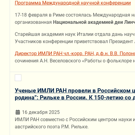
Программа Международной научной конференции
17-18 февраля в Риме состоялась Международная на
организованная
Национальной академией деи Лин
Старейшая академия наук Италии отдала дань научн
Участников конференции приветствовал Президент 
Директор ИМЛИ РАН чл.-корр. РАН, д.ф.н. В.В. Полон
сочинения А.Н. Веселовского «Работы о фольклоре 
Ученые ИМЛИ РАН провели в Российском ц
родина”: Рильке в России. К 150-летию со
16 декабря 2025
ИМЛИ РАН совместно с Российским центром науки и 
австрийского поэта Р.М. Рильке.