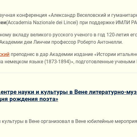
учная конференция «Александр Веселовский и гуманитарн
чеи
(Accademia Nazionale dei Lincei) при поддержке ИМЛИ РА
ому вкладу великого русского ученого в год 120-летия ег
Академии деи Линчеи профессор Роберто Антонелли.
ский
преподнес в дар Академии издание «Истории итальянск
на немецком языке (1873-1894)», подготовленные учеными
ентре науки и культуры в Вене литературно-му
 дня рождения поэта»
культуры в Вене организовал в Вене юбилейные мероприят