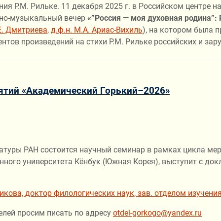
ния Р.М. Рильке. 11 декабря 2025 г. в Российском центре 
урно-музыкальный вечер
«”Россия — моя духовная родина”: 
.Е. Дмитриева
,
д.ф.н. М.А. Ариас-Вихиль
), на котором была 
тов произведений на стихи Р.М. Рильке российских и зар
ятий «Академический Горький–2026»
тературы РАН состоится научный семинар в рамках цикла м
нного университета Кёнбук (Южная Корея), выступит с до
кова, доктор филологических наук, зав. отделом изучени
елей просим писать по адресу
otdel-gorkogo@yandex.ru