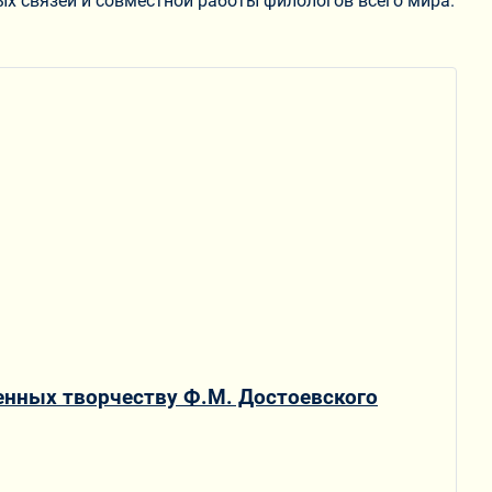
х связей и совместной работы филологов всего мира.
енных творчеству Ф.М. Достоевского