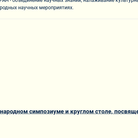
АН - объединение научных знаний, налаживание культурны
ародных научных мероприятиях.
народном симпозиуме и круглом столе, посвящ