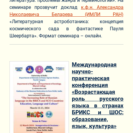
литература: проблемы жанра и терминологии». На
семинаре прозвучит доклад
к.ф.н. Александра
Николаевича Беларева (ИМЛИ РАН)
«Литературная астроботаника: концепция
космического сада в фантастике Пауля
Шеербарта». Формат семинара – онлайн.
Международная
научно-
практическая
конференция
«Возрастающая
роль русского
языка в странах
БРИКС и ШОС:
образование,
язык, культура»