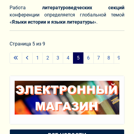
Работа
литературоведческих секций
конференции определяется глобальной темой
«
Языки истории и языки литературы
».
Страница 5 из 9
1
2
3
4
5
6
7
8
9