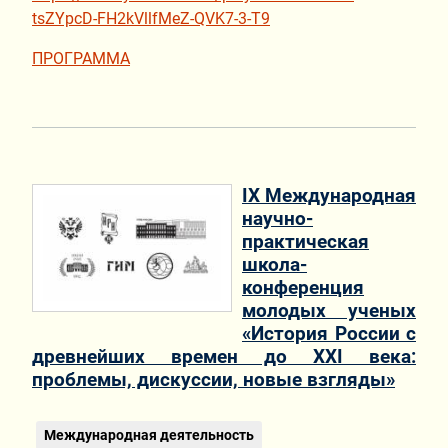
tsZYpcD-FH2kVllfMeZ-QVK7-3-T9
ПРОГРАММА
IХ Международная
научно-
практическая
школа-
конференция
молодых ученых
«История России с
древнейших времен до XXI века:
проблемы, дискуссии, новые взгляды»
Международная деятельность