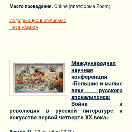
Место проведения:
Online (платформа Zoom)
Информационное письмо
ПРОГРАММА
Международная
научная
конференция
«Большие и малые
вехи русского
апокалипсиса:
Война и
революция в русской литературе и
искусстве первой четверти XX века»
Время:
21–22 октября 2021 г.