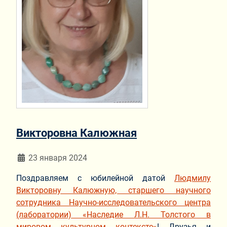
Викторовна Калюжная
Информация о материале
23 января 2024
Поздравляем с юбилейной датой
Людмилу
Викторовну Калюжную, старшего научного
сотрудника Научно-исследовательского центра
(лаборатории) «Наследие Л.Н. Толстого в
мировом культурном контексте»
! Друзья и