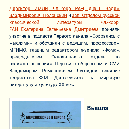
Директор ИМЛИ, чл.-корр РАН, д.ф.н. Вадим
Владимирович Полонский
и
зав. Отделом русской
классической литературы, чл.-корр.
РАН
Екатерина Евгеньевна Дмитриева
приняли
участие в подкасте Первого канала «Собрались с
мыслями» и обсудили с ведущим, профессором
МГИМО, главным редактором журнала «Фома»,
председателем Синодального отдела по
взаимоотношениям Церкви с обществом и СМИ
Владимиром Романовичем Легойдой влияние
творчества Ф.М. Достоевского на мировую
литературу и культуру XX века.
Вышла