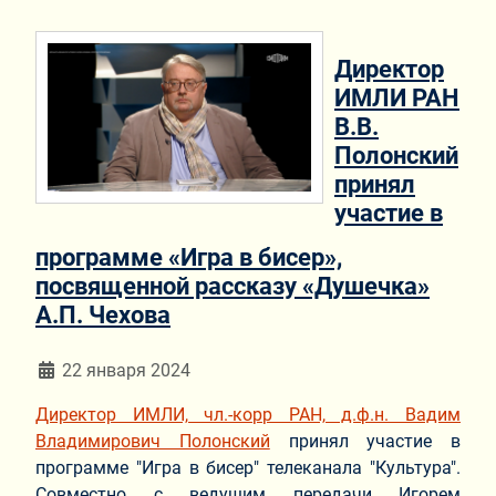
Директор
ИМЛИ РАН
В.В.
Полонский
принял
участие в
программе «Игра в бисер»,
посвященной рассказу «Душечка»
А.П. Чехова
Информация о материале
22 января 2024
Директор ИМЛИ, чл.-корр РАН, д.ф.н. Вадим
Владимирович Полонский
принял участие в
программе "Игра в бисер" телеканала "Культура".
Совместно с ведущим передачи Игорем