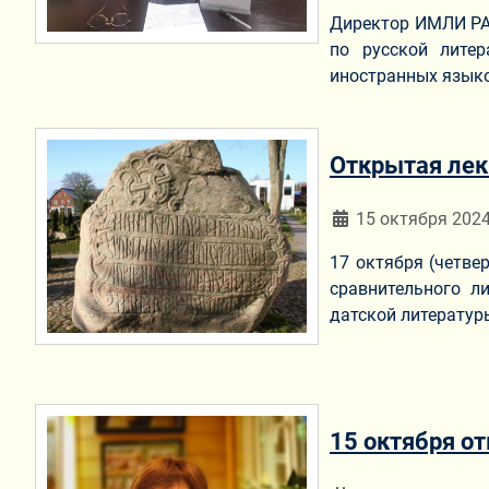
Директор ИМЛИ РАН
по русской литер
иностранных языко
Открытая лек
Информация о мат
15 октября 202
17 октября (четве
сравнительного л
датской литератур
15 октября о