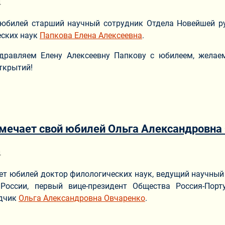
ериале
4
 юбилей старший научный сотрудник Отдела Новейшей ру
еских наук
Папкова Елена Алексеевна
.
дравляем Елену Алексеевну Папкову с юбилеем, желаем 
ткрытий!
тмечает свой юбилей Ольга Александровна
ериале
4
ет юбилей доктор филологических наук, ведущий научный
России, первый вице-президент Общества Россия-Порту
одчик
Ольга Александровна Овчаренко
.