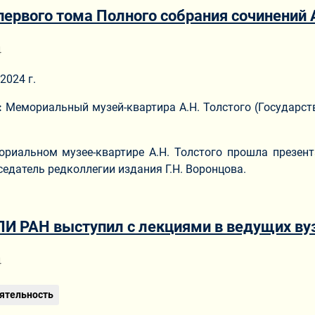
ервого тома Полного собрания сочинений А
ериале
4
2024 г.
:
Мемориальный музей-квартира А.Н. Толстого (Государст
риальном музее-квартире А.Н. Толстого прошла презент
седатель редколлегии издания Г.Н. Воронцова.
И РАН выступил с лекциями в ведущих ву
ериале
4
ятельность