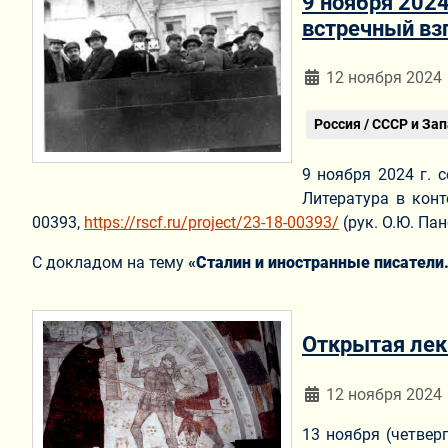
9 ноября 2024
встречный взг
Информация о мат
12 ноября 2024
Россия / СССР и За
9 ноября 2024 г. 
Литература в кон
00393,
https://rscf.ru/project/23-18-00393/
(рук. О.Ю. Пан
С докладом на тему
«
Сталин и иностранные писатели
Открытая лек
Информация о мат
12 ноября 2024
13 ноября (четвер