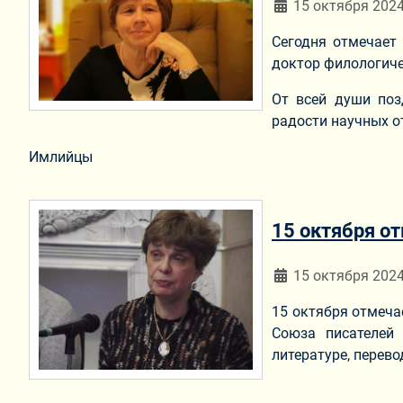
Информация о мат
15 октября 202
Сегодня отмечает
доктор филологич
От всей души поз
радости научных о
Имлийцы
15 октября о
Информация о мат
15 октября 202
15 октября отмеча
Союза писателей 
литературе, перев