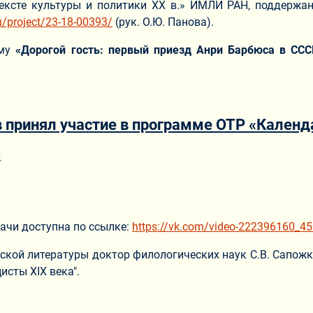
тексте культуры и политики ХХ в.» ИМЛИ РАН, поддержа
ru/project/23-18-00393/
(рук. О.Ю. Панова).
ему
«Дорогой гость: первый приезд Анри Барбюса в ССС
в принял участие в программе ОТР «Календ
ериале
4
ачи доступна по ссылке:
https://vk.com/video-222396160_4
кой литературы доктор филологических наук С.В. Сапожк
исты XIX века".