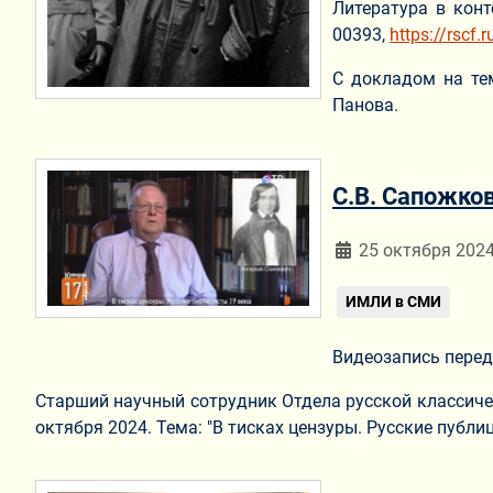
Литература в кон
00393,
https://rscf.
С докладом на т
Панова.
С.В. Сапожко
Информация о мат
25 октября 202
ИМЛИ в СМИ
Видеозапись перед
Старший научный сотрудник Отдела русской классичес
октября 2024. Тема: "В тисках цензуры. Русские публиц