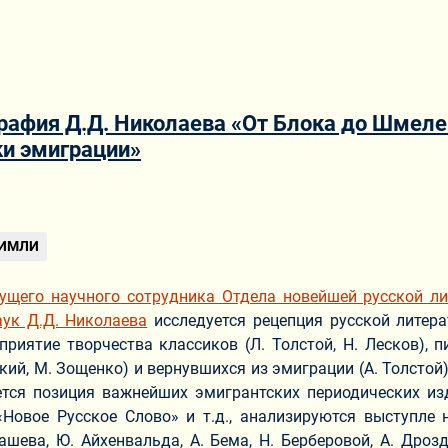
афия Д.Д. Николаева «От Блока до Шмелева
ки эмиграции»
ериале
 ИМЛИ
ущего научного сотрудника Отдела новейшей русской ли
аук Д.Д. Николаева
исследуется рецепция русской литера
приятие творчества классиков (Л. Толстой, Н. Лесков), п
кий, М. Зощенко) и вернувшихся из эмиграции (А. Толстой),
ется позиция важнейших эмигрантских периодических из
Новое Русское Слово» и т.д., анализируются выступле 
ева, Ю. Айхенвальда, А. Бема, Н. Берберовой, А. Дроздов