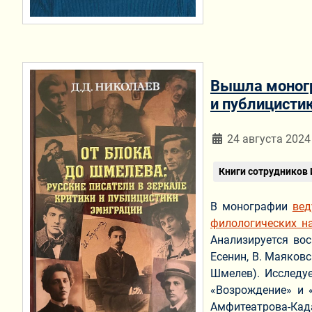
Вышла моногр
и публицисти
Информация о мат
24 августа 2024
Книги сотрудников
В монографии
вед
филологических н
Анализируется вос
Есенин, В. Маяковс
Шмелев). Исследу
«Возрождение» и «
Амфитеатрова-Кадаш