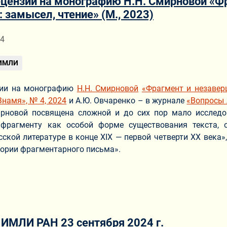
цензии на монографию Н.Н. Смирновой «Ф
 замысел, чтение» (М., 2023)
ериале
24
 ИМЛИ
зии на монографию
Н.Н. Смирновой
«Фрагмент и незаверш
Знамя», № 4, 2024
и А.Ю. Овчаренко – в журнале
«Вопросы 
ирновой посвящена сложной и до сих пор мало иссле
фрагменту как особой форме существования текста, 
сской литературе в конце XIX — первой четверти XX века
еории фрагментарного письма».
 ИМЛИ РАН 23 сентября 2024 г.