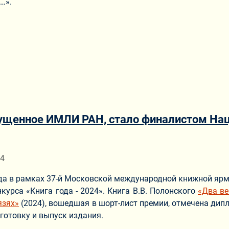
…».
ущенное ИМЛИ РАН, стало финалистом Наци
ериале
24
ода в рамках 37-й Московской международной книжной яр
курса «Книга года - 2024». Книга В.В. Полонского
«Два ве
язях»
(2024), вошедшая в шорт-лист премии, отмечена ди
готовку и выпуск издания.