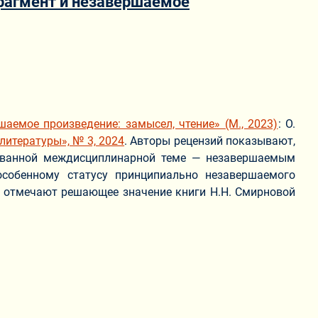
рагмент и незавершаемое
аемое произведение: замысел, чтение» (М., 2023)
: О.
литературы», № 3, 2024
. Авторы рецензий показывают,
дованной междисциплинарной теме — незавершаемым
особенному статусу принципиально незавершаемого
», отмечают решающее значение книги Н.Н. Смирновой