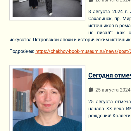
8 августа 2024 г.
Сахалинск, пр. Ми
источников в рома
не писал”: как 
искусства Петровской эпохи и историческим источни
Подробнее:
https://chekhov-book-museum.ru/news/post/
Сегодня отме
Информация о мат
25 августа 2024
25 августа отмеч
начала XX века И
рождения! Коллеги