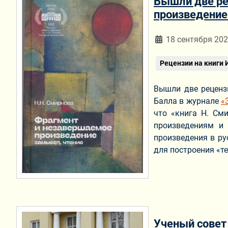
Вышли две ре
произведение:
Информация о мат
18 сентября 20
Рецензии на книги
Вышли две рецен
Балла в журнале
«
что «книга Н. См
произведениям и 
произведения в ру
для построения «т
Ученый совет