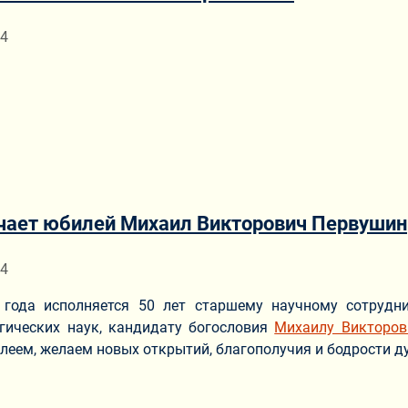
ериале
24
чает юбилей Михаил Викторович Первушин
ериале
24
 года исполняется 50 лет старшему научному сотрудн
гических наук, кандидату богословия
Михаилу Викторов
леем, желаем новых открытий, благополучия и бодрости д