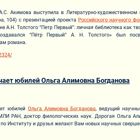
 А.С. Акимова выступила в Литературно-художественном 
ра, 104) с презентацией проекта
Российского научного фо
не А.Н. Толстого “Петр Первый”: личная библиотека как т
создавался “Пётр Первый” А. Н. Толстого» был пос
кам романа.
2324/
чает юбилей Ольга Алимовна Богданова
ериале
ает юбилей
Ольга Алимовна Богданова
, ведущий научны
МЛИ РАН, доктор филологческих наук. Дорогая Ольга Ал
 по Институту и друзья желают Вам новых научных свершен