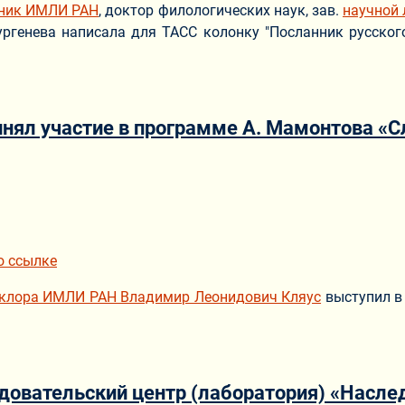
дник ИМЛИ РАН
, доктор филологических наук, зав.
научной 
ргенева написала для ТАСС колонку "Посланник русского 
ринял участие в программе А. Мамонтова «
ериале
о ссылке
ьклора ИМЛИ РАН Владимир Леонидович Кляус
выступил в
довательский центр (лаборатория) «Наслед