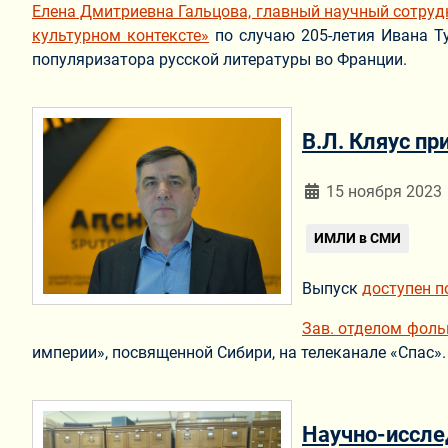
Елена Дмитриевна Гальцова, главный научный сотру
культурном контексте»
по случаю 205-летия Ивана Ту
популяризатора русской литературы во Франции.
В.Л. Кляус п
Информация о мат
15 ноября 2023
ИМЛИ в СМИ
Выпуск
доступен п
Зав. отделом фол
империи», посвященной Сибири, на телеканале «Спас».
Научно-иссле