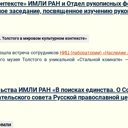
онтексте» ИМЛИ РАН и Отдел рукописных ф
ое заседание, посвященное изучению рукоп
ериале
 Толстого в мировом культурном контексте»
прошла встреча сотрудников
НИЦ (лаборатории) «Наследие 
ого музея Толстого в уникальной «Стальной комнате» 
ьства ИМЛИ РАН «В поисках единства. О Со
ательского совета Русской православной ц
ериале
 ИМЛИ