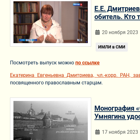
Е.Е. Дмитрие
обитель. Кто 
Информация о мат
20 ноября 2023
ИМЛИ в СМИ
Посмотреть выпуск можно
по ссылке
Екатерина Евгеньевна Дмитриева, чл.-корр. РАН, з
посвященного православным старцам.
Монография «
Умнягина удо
Информация о мат
17 ноября 2023