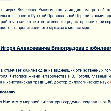
ф.н. иерея Вячеслава Умнягина получил диплом третьей ст
тельского совета Русской Православной Церкви в номинац
 работы в качестве ответственного редактора книжной се
цкого ставропигиального мужского монастыря.
Игоря Алексеевича Виноградова с юбилее
ериале
да отмечает юбилей один из виднейших отечественных гог
оголя, Летописи жизни и творчества Н.В. Гоголя, главный
ра и христианская традиция", доктор филологических наук
ксеевич!
по Институту мировой литературы сердечно поздравляют В