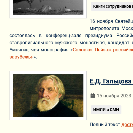
Книги сотрудников
16 ноября Святей
митрополита Моск
состоялась в конференц-зале президиума Росси
ставропигиального мужского монастыря, кандидат 
Умнягин, чья монография «
Соловки. Пейзаж российс
зарубежья
».
Е.Д. Гальцова
Информация о мат
15 ноября 2023
ИМЛИ в СМИ
Полный текст
дост