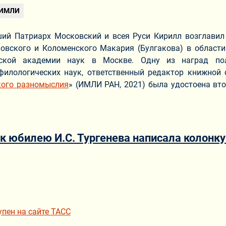
 ИМЛИ
ший Патриарх Московский и всея Руси Кирилл возглави
овского и Коломенского Макария (Булгакова) в области
йской академии наук в Москве. Одну из наград пол
филологических наук, ответственный редактор книжной 
кого разномыслия
» (ИМЛИ РАН, 2021) была удостоена вт
 к юбилею И.С. Тургенева написала колонк
ериале
упен на сайте ТАСС