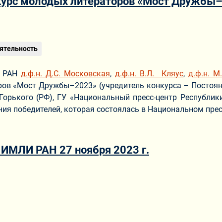
курс молодых литераторов «Мост Дружбы
ериале
ятельность
И РАН
д.ф.н. Д.С. Московская
,
д.ф.н. В.Л. Кляус
,
д.ф.н. М
ов «Мост Дружбы–2023» (учредитель конкурса – Постоян
орького (РФ), ГУ «Национальный пресс-центр Республик
ия победителей, которая состоялась в Национальном прес
 ИМЛИ РАН 27 ноября 2023 г.
ериале