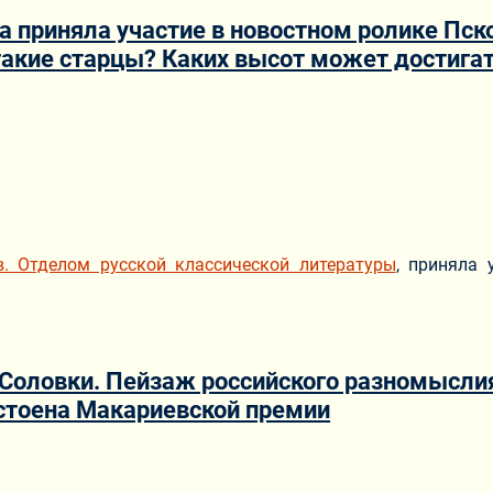
ва приняла участие в новостном ролике Пс
такие старцы? Каких высот может достига
ериале
ав. Отделом русской классической литературы
, приняла 
Соловки. Пейзаж российского разномыслия
стоена Макариевской премии
ериале